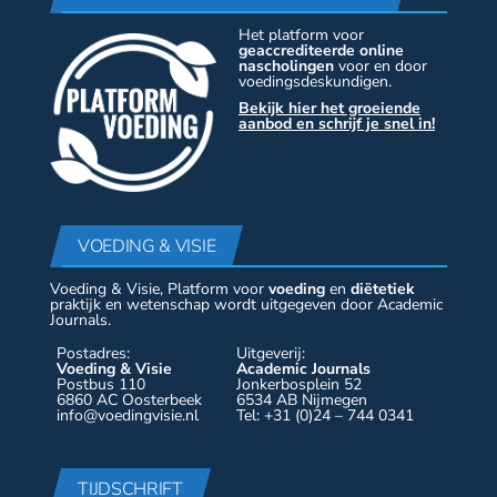
Het platform voor
geaccrediteerde online
nascholingen
voor en door
voedingsdeskundigen.
Bekijk hier het groeiende
aanbod en schrijf je snel in!
VOEDING & VISIE
Voeding & Visie, Platform voor
voeding
en
diëtetiek
praktijk en wetenschap wordt uitgegeven door Academic
Journals.
Postadres:
Uitgeverij:
Voeding & Visie
Academic Journals
Postbus 110
Jonkerbosplein 52
6860 AC Oosterbeek
6534 AB Nijmegen
info@voedingvisie.nl
Tel: +31 (0)24 – 744 0341
TIJDSCHRIFT