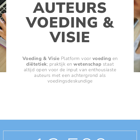
AUTEURS
VOEDING &
VISIE
Voeding & Visie
Platform voor
voeding
en
diëtetiek
; praktijk en
wetenschap
staat
altijd open voor de input van enthousiaste
auteurs met een achtergrond als
voedingsdeskundige