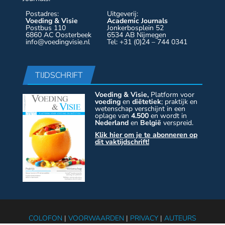
Postadres:
Uitgeverij:
Voeding & Visie
Academic Journals
Postbus 110
Jonkerbosplein 52
6860 AC Oosterbeek
6534 AB Nijmegen
info@voedingvisie.nl
Tel: +31 (0)24 – 744 0341
TIJDSCHRIFT
Voeding & Visie,
Platform voor
voeding
en
diëtetiek
; praktijk en
wetenschap verschijnt in een
oplage van
4.500
en wordt in
Nederland
en
België
verspreid.
Klik hier om je te abonneren op
dit vaktijdschrift!
COLOFON
|
VOORWAARDEN
|
PRIVACY
|
AUTEURS