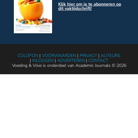
Klik hier om je te abonneren op
dit vaktijdschrift!
COLOFON
|
VOORWAARDEN
|
PRIVACY
|
AUTEURS
|
INLOGGEN
|
ADVERTEREN
|
CONTACT
Voeding & Visie is onderdeel van Academic Journals © 2026