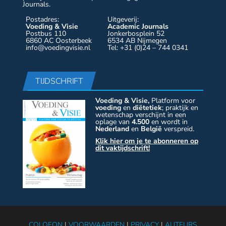
Journals.
Postadres:
Uitgeverij:
Voeding & Visie
Academic Journals
Postbus 110
Jonkerbosplein 52
6860 AC Oosterbeek
6534 AB Nijmegen
info@voedingvisie.nl
Tel: +31 (0)24 – 744 0341
TIJDSCHRIFT
Voeding & Visie,
Platform voor
voeding
en
diëtetiek
; praktijk en
wetenschap verschijnt in een
oplage van
4.500
en wordt in
Nederland
en
België
verspreid.
Klik hier om je te abonneren op
dit vaktijdschrift!
COLOFON
|
VOORWAARDEN
|
PRIVACY
|
AUTEURS