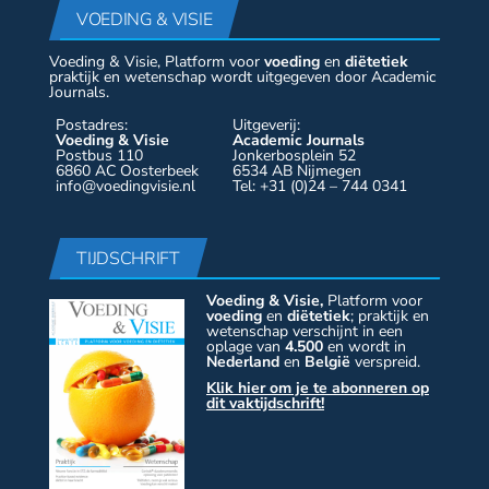
VOEDING & VISIE
Voeding & Visie, Platform voor
voeding
en
diëtetiek
praktijk en wetenschap wordt uitgegeven door Academic
Journals.
Postadres:
Uitgeverij:
Voeding & Visie
Academic Journals
Postbus 110
Jonkerbosplein 52
6860 AC Oosterbeek
6534 AB Nijmegen
info@voedingvisie.nl
Tel: +31 (0)24 – 744 0341
TIJDSCHRIFT
Voeding & Visie,
Platform voor
voeding
en
diëtetiek
; praktijk en
wetenschap verschijnt in een
oplage van
4.500
en wordt in
Nederland
en
België
verspreid.
Klik hier om je te abonneren op
dit vaktijdschrift!