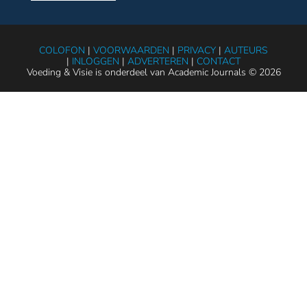
COLOFON
|
VOORWAARDEN
|
PRIVACY
|
AUTEURS
|
INLOGGEN
|
ADVERTEREN
|
CONTACT
Voeding & Visie is onderdeel van Academic Journals © 2026