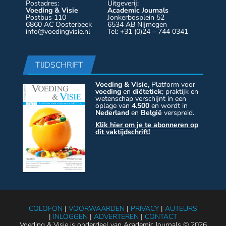
Postadres:
Uitgeverij:
Voeding & Visie
Academic Journals
Postbus 110
Jonkerbosplein 52
6860 AC Oosterbeek
6534 AB Nijmegen
info@voedingvisie.nl
Tel: +31 (0)24 – 744 0341
TIJDSCHRIFT
Voeding & Visie,
Platform voor
voeding
en
diëtetiek
; praktijk en
wetenschap verschijnt in een
oplage van
4.500
en wordt in
Nederland
en
België
verspreid.
Klik hier om je te abonneren op
dit vaktijdschrift!
COLOFON
|
VOORWAARDEN
|
PRIVACY
|
AUTEURS
|
INLOGGEN
|
ADVERTEREN
|
CONTACT
Voeding & Visie is onderdeel van Academic Journals © 2026