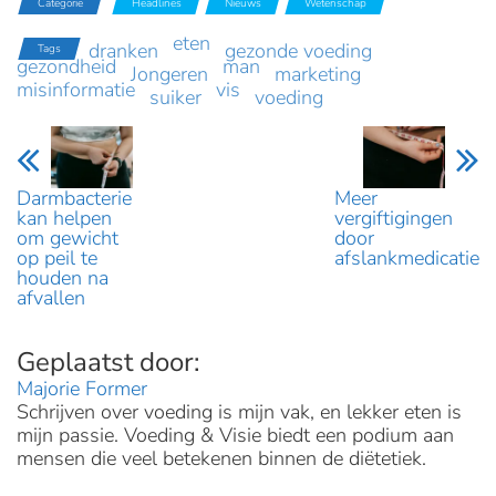
Categorie
Headlines
Nieuws
Wetenschap
eten
dranken
gezonde voeding
Tags
gezondheid
man
Jongeren
marketing
misinformatie
vis
suiker
voeding
Darmbacterie
Meer
kan helpen
vergiftigingen
om gewicht
door
op peil te
afslankmedicatie
houden na
afvallen
Majorie Former
Schrijven over voeding is mijn vak, en lekker eten is
mijn passie. Voeding & Visie biedt een podium aan
mensen die veel betekenen binnen de diëtetiek.