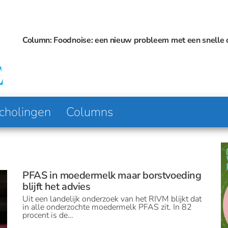
noise: een nieuw probleem met een snelle oplossing?
Gebruik van obesitasmed
Platform
Voeding
voor
& Visie
Voeding
en
Diëtetiek
cholingen
Columns
PFAS in moedermelk maar borstvoeding
blijft het advies
Uit een landelijk onderzoek van het RIVM blijkt dat
in alle onderzochte moedermelk PFAS zit. In 82
procent is de…