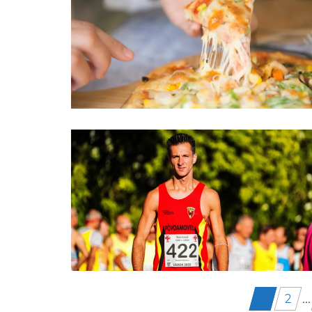
Berichten
1
2
…