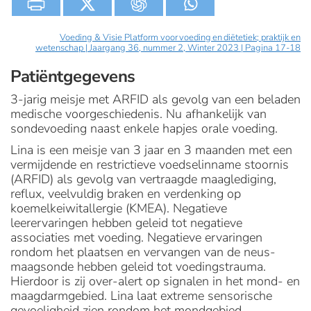
Voeding & Visie Platform voor voeding en diëtetiek; praktijk en
wetenschap | Jaargang 36, nummer 2, Winter 2023 | Pagina 17-18
Patiëntgegevens
3-jarig meisje met ARFID als gevolg van een beladen
medische voorgeschiedenis. Nu afhankelijk van
sondevoeding naast enkele hapjes orale voeding.
Lina is een meisje van 3 jaar en 3 maanden met een
vermijdende en restrictieve voedselinname stoornis
(ARFID) als gevolg van vertraagde maaglediging,
reflux, veelvuldig braken en verdenking op
koemelkeiwitallergie (KMEA). Negatieve
leerervaringen hebben geleid tot negatieve
associaties met voeding. Negatieve ervaringen
rondom het plaatsen en vervangen van de neus-
maagsonde hebben geleid tot voedingstrauma.
Hierdoor is zij over-alert op signalen in het mond- en
maagdarmgebied. Lina laat extreme sensorische
gevoeligheid zien rondom het mondgebied,