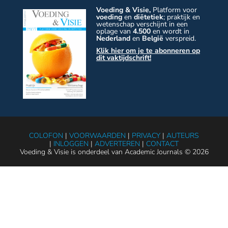
Voeding & Visie,
Platform voor
voeding
en
diëtetiek
; praktijk en
wetenschap verschijnt in een
oplage van
4.500
en wordt in
Nederland
en
België
verspreid.
Klik hier om je te abonneren op
dit vaktijdschrift!
COLOFON
|
VOORWAARDEN
|
PRIVACY
|
AUTEURS
|
INLOGGEN
|
ADVERTEREN
|
CONTACT
Voeding & Visie is onderdeel van Academic Journals © 2026