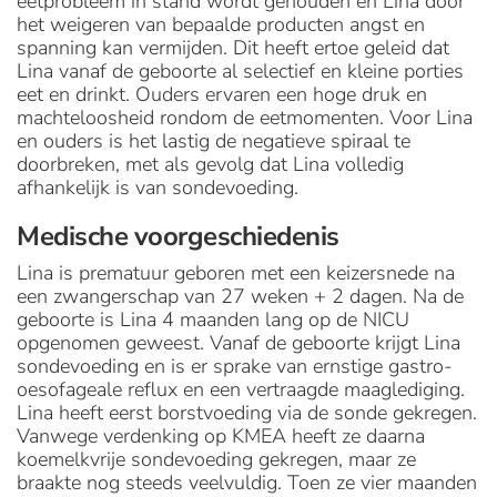
eetprobleem in stand wordt gehouden en Lina door
het weigeren van bepaalde producten angst en
spanning kan vermijden. Dit heeft ertoe geleid dat
Lina vanaf de geboorte al selectief en kleine porties
eet en drinkt. Ouders ervaren een hoge druk en
machteloosheid rondom de eetmomenten. Voor Lina
en ouders is het lastig de negatieve spiraal te
doorbreken, met als gevolg dat Lina volledig
afhankelijk is van sondevoeding.
Medische voorgeschiedenis
Lina is prematuur geboren met een keizersnede na
een zwangerschap van 27 weken + 2 dagen. Na de
geboorte is Lina 4 maanden lang op de NICU
opgenomen geweest. Vanaf de geboorte krijgt Lina
sondevoeding en is er sprake van ernstige gastro-
oesofageale reflux en een vertraagde maaglediging.
Lina heeft eerst borstvoeding via de sonde gekregen.
Vanwege verdenking op KMEA heeft ze daarna
koemelkvrije sondevoeding gekregen, maar ze
braakte nog steeds veelvuldig. Toen ze vier maanden