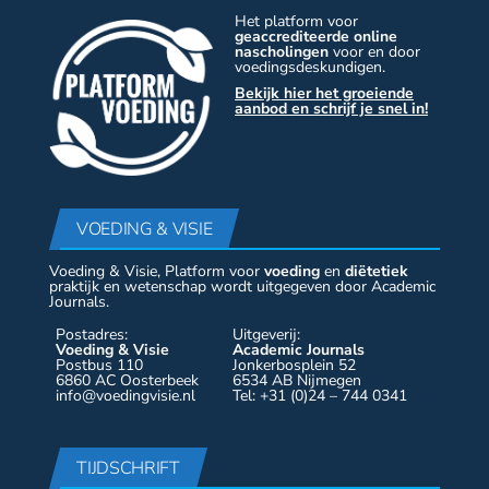
Het platform voor
geaccrediteerde online
nascholingen
voor en door
voedingsdeskundigen.
Bekijk hier het groeiende
aanbod en schrijf je snel in!
VOEDING & VISIE
Voeding & Visie, Platform voor
voeding
en
diëtetiek
praktijk en wetenschap wordt uitgegeven door Academic
Journals.
Postadres:
Uitgeverij:
Voeding & Visie
Academic Journals
Postbus 110
Jonkerbosplein 52
6860 AC Oosterbeek
6534 AB Nijmegen
info@voedingvisie.nl
Tel: +31 (0)24 – 744 0341
TIJDSCHRIFT