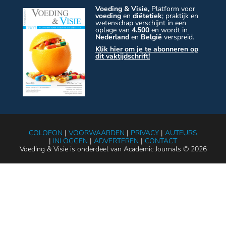
Voeding & Visie,
Platform voor
voeding
en
diëtetiek
; praktijk en
wetenschap verschijnt in een
oplage van
4.500
en wordt in
Nederland
en
België
verspreid.
Klik hier om je te abonneren op
dit vaktijdschrift!
COLOFON
|
VOORWAARDEN
|
PRIVACY
|
AUTEURS
|
INLOGGEN
|
ADVERTEREN
|
CONTACT
Voeding & Visie is onderdeel van Academic Journals © 2026