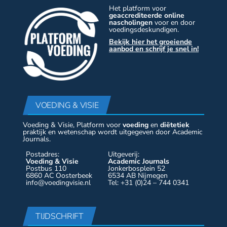
Het platform voor
geaccrediteerde online
nascholingen
voor en door
voedingsdeskundigen.
Bekijk hier het groeiende
aanbod en schrijf je snel in!
VOEDING & VISIE
Voeding & Visie, Platform voor
voeding
en
diëtetiek
praktijk en wetenschap wordt uitgegeven door Academic
Journals.
Postadres:
Uitgeverij:
Voeding & Visie
Academic Journals
Postbus 110
Jonkerbosplein 52
6860 AC Oosterbeek
6534 AB Nijmegen
info@voedingvisie.nl
Tel: +31 (0)24 – 744 0341
TIJDSCHRIFT