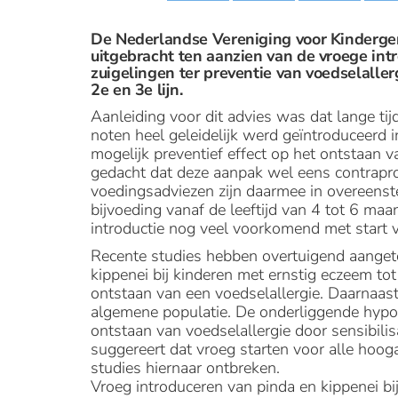
De Nederlandse Vereniging voor Kinderge
uitgebracht ten aanzien van de vroege int
zuigelingen ter preventie van voedselallerg
2e en 3e lijn.
Aanleiding voor dit advies was dat lange ti
noten heel geleidelijk werd geïntroduceerd 
mogelijk preventief effect op het ontstaan va
gedacht dat deze aanpak wel eens contrapro
voedingsadviezen zijn daarmee in overeens
bijvoeding vanaf de leeftijd van 4 tot 6 maand
introductie nog veel voorkomend met start v
Recente studies hebben overtuigend aangeto
kippenei bij kinderen met ernstig eczeem tot
ontstaan van een voedselallergie. Daarnaast 
algemene populatie. De onderliggende hypoth
ontstaan van voedselallergie door sensibili
suggereert dat vroeg starten voor alle hoog
studies hiernaar ontbreken.
Vroeg introduceren van pinda en kippenei bi