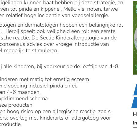
igelingen kunnen baat hebben bij deze strategie, en
jven tot pinda en kippenei. Melk, vis, noten, tarwe
 relatief hoge incidentie van voedselallergie.
rgologen en dermatologen hebben een belangrijke rol
 Hierbij speelt ook veiligheid een rol: een eerste
sche reactie. De Sectie Kinderallergologie van de
onsensus advies over vroege introductie van
l mogelijk te stimuleren.
 alle kinderen, bij voorkeur op de leeftijd van 4-8
kinderen met matig tot ernstig eczeem
 voeding inclusief pinda en ei.
van 4-6 maanden.
 opklimmend schema.
ze producten.
en hoog risico op een allergische reactie, zoals
H
ers: overleg met kinderarts of allergoloog voor
I
troductie.