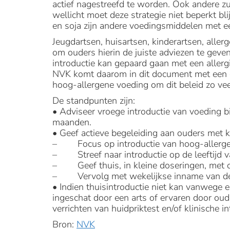
actief nagestreefd te worden. Ook andere zu
wellicht moet deze strategie niet beperkt bli
en soja zijn andere voedingsmiddelen met een
Jeugdartsen, huisartsen, kinderartsen, alle
om ouders hierin de juiste adviezen te geven.
introductie kan gepaard gaan met een allergi
NVK komt daarom in dit document met een c
hoog-allergene voeding om dit beleid zo vee
De standpunten zijn:
• Adviseer vroege introductie van voeding bij
maanden.
• Geef actieve begeleiding aan ouders met 
– Focus op introductie van hoog-allergene
– Streef naar introductie op de leeftijd 
– Geef thuis, in kleine doseringen, met
– Vervolg met wekelijkse inname van de
• Indien thuisintroductie niet kan vanwege e
ingeschat door een arts of ervaren door oud
verrichten van huidpriktest en/of klinische in
Bron:
NVK