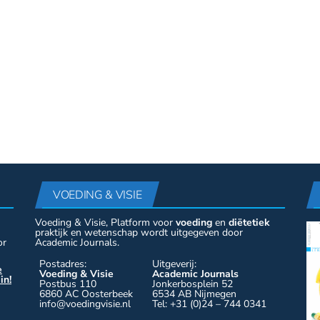
VOEDING & VISIE
Voeding & Visie, Platform voor
voeding
en
diëtetiek
praktijk en wetenschap wordt uitgegeven door
or
Academic Journals.
Postadres:
Uitgeverij:
e
Voeding & Visie
Academic Journals
in!
Postbus 110
Jonkerbosplein 52
6860 AC Oosterbeek
6534 AB Nijmegen
info@voedingvisie.nl
Tel: +31 (0)24 – 744 0341