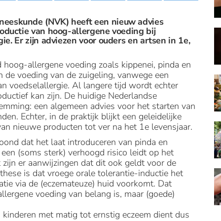
neeskunde (NVK) heeft een nieuw advies
roductie van hoog-allergene voeding bij
ie. Er zijn adviezen voor ouders en artsen in 1e,
jd hoog-allergene voeding zoals kippenei, pinda en
in de voeding van de zuigeling, vanwege een
n voedselallergie. Al langere tijd wordt echter
ductief kan zijn. De huidige Nederlandse
temming: een algemeen advies voor het starten van
en. Echter, in de praktijk blijkt een geleidelijke
an nieuwe producten tot ver na het 1e levensjaar.
ond dat het laat introduceren van pinda en
 een (soms sterk) verhoogd risico leidt op het
zijn er aanwijzingen dat dit ook geldt voor de
ese is dat vroege orale tolerantie-inductie het
satie via de (eczemateuze) huid voorkomt. Dat
allergene voeding van belang is, maar (goede)
j kinderen met matig tot ernstig eczeem dient dus