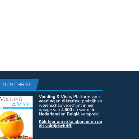
TIJDSCHRIFT
Voeding & Visie,
Platform voor
voeding
en
diëtetiek
; praktijk en
wetenschap verschijnt in een
oplage van
4.500
en wordt in
Nederland
en
België
verspreid.
Klik hier om je te abonneren op
dit vaktijdschrift!