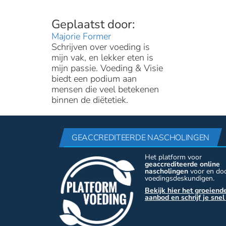
Majorie Former
Schrijven over voeding is
mijn vak, en lekker eten is
mijn passie. Voeding & Visie
biedt een podium aan
mensen die veel betekenen
binnen de diëtetiek.
GEACCREDITEERDE NASCHOLINGEN
Het platform voor
geaccrediteerde online
nascholingen
voor en do
voedingsdeskundigen.
Bekijk hier het groeiend
aanbod en schrijf je snel 