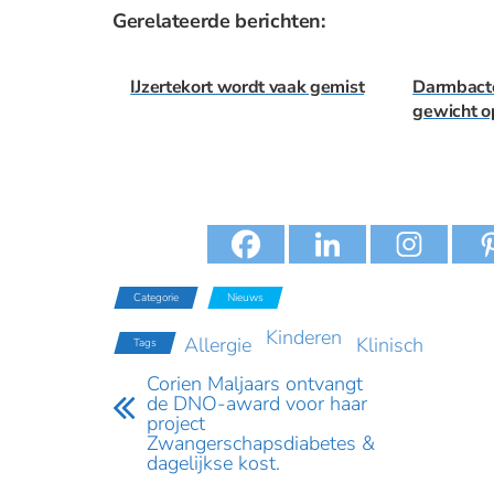
Gerelateerde berichten:
IJzertekort wordt vaak gemist
Darmbacte
gewicht o
Categorie
Nieuws
Kinderen
Allergie
Klinisch
Tags
Corien Maljaars ontvangt
de DNO-award voor haar
project
Zwangerschapsdiabetes &
dagelijkse kost.