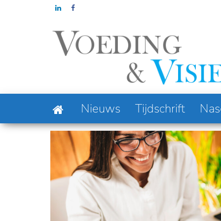
Ga
naar
de
inhoud
Column: Foodnoi
Nieuws
Tijdschrift
Nas