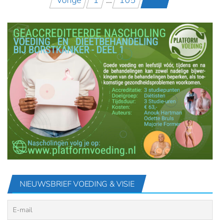
Berichten
Vorige
1
…
105
106
paginering
NIEUWSBRIEF VOEDING & VISIE