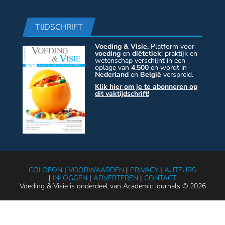
TIJDSCHRIFT
Voeding & Visie,
Platform voor
voeding
en
diëtetiek
; praktijk en
wetenschap verschijnt in een
oplage van
4.500
en wordt in
Nederland
en
België
verspreid.
Klik hier om je te abonneren op
dit vaktijdschrift!
COLOFON
|
VOORWAARDEN
|
PRIVACY
|
AUTEURS
|
INLOGGEN
|
ADVERTEREN
|
CONTACT
Voeding & Visie is onderdeel van Academic Journals © 2026