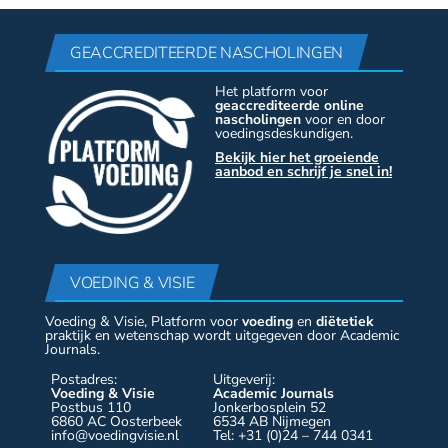
GEACCREDITEERDE NASCHOLINGEN
Het platform voor
geaccrediteerde online
nascholingen
voor en door
voedingsdeskundigen.
Bekijk hier het groeiende
aanbod en schrijf je snel in!
VOEDING & VISIE
Voeding & Visie, Platform voor
voeding
en
diëtetiek
praktijk en wetenschap wordt uitgegeven door Academic
Journals.
Postadres:
Uitgeverij:
Voeding & Visie
Academic Journals
Postbus 110
Jonkerbosplein 52
6860 AC Oosterbeek
6534 AB Nijmegen
info@voedingvisie.nl
Tel: +31 (0)24 – 744 0341