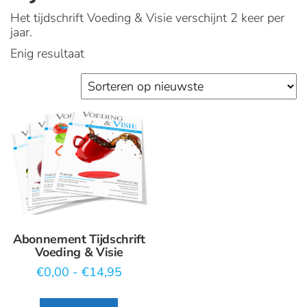
Het tijdschrift Voeding & Visie verschijnt 2 keer per
jaar.
Enig resultaat
Abonnement Tijdschrift
Voeding & Visie
Prijsklasse:
€
0,00
-
€
14,95
€0,00
Dit
tot
product