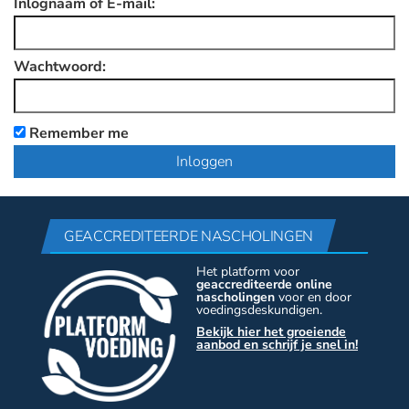
Inlognaam of E-mail:
Wachtwoord:
Remember me
GEACCREDITEERDE NASCHOLINGEN
Het platform voor
geaccrediteerde online
nascholingen
voor en door
voedingsdeskundigen.
Bekijk hier het groeiende
aanbod en schrijf je snel in!