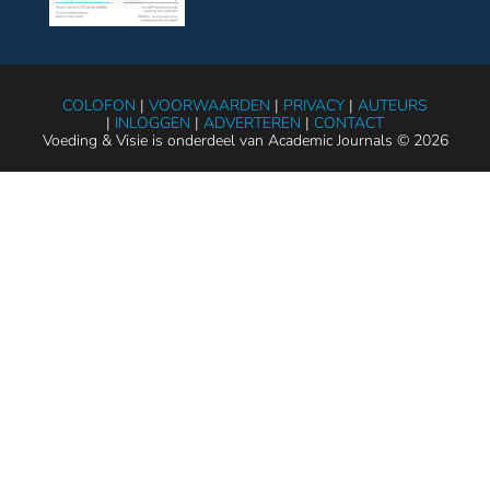
COLOFON
|
VOORWAARDEN
|
PRIVACY
|
AUTEURS
|
INLOGGEN
|
ADVERTEREN
|
CONTACT
Voeding & Visie is onderdeel van Academic Journals © 2026