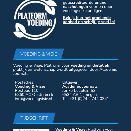
geaccrediteerde online
nascholingen
voor en door
voedingsdeskundigen.
Bekijk hier het groeiende
aanbod en schrijf je snel in!
VOEDING & VISIE
Voeding & Visie, Platform voor
voeding
en
diëtetiek
praktijk en wetenschap wordt uitgegeven door Academic
Journals.
Postadres:
Uitgeverij:
Voeding & Visie
Academic Journals
Postbus 110
Jonkerbosplein 52
6860 AC Oosterbeek
6534 AB Nijmegen
info@voedingvisie.nl
Tel: +31 (0)24 – 744 0341
TIJDSCHRIFT
Voeding & Visie,
Platform voor