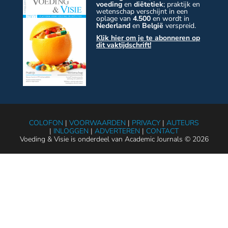
voeding
en
diëtetiek
; praktijk en
wetenschap verschijnt in een
oplage van
4.500
en wordt in
Nederland
en
België
verspreid.
Klik hier om je te abonneren op
dit vaktijdschrift!
COLOFON
|
VOORWAARDEN
|
PRIVACY
|
AUTEURS
|
INLOGGEN
|
ADVERTEREN
|
CONTACT
Voeding & Visie is onderdeel van Academic Journals © 2026