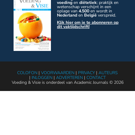
voeding
en
diëtetiek
; praktijk en
wetenschap verschijnt in een
oplage van
4.500
en wordt in
Nederland
en
België
verspreid.
Klik hier om je te abonneren op
dit vaktijdschrift!
COLOFON
|
VOORWAARDEN
|
PRIVACY
|
AUTEURS
|
INLOGGEN
|
ADVERTEREN
|
CONTACT
Voeding & Visie is onderdeel van Academic Journals © 2026