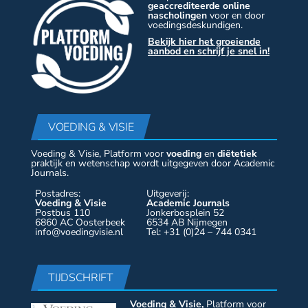
geaccrediteerde online
nascholingen
voor en door
voedingsdeskundigen.
Bekijk hier het groeiende
aanbod en schrijf je snel in!
VOEDING & VISIE
Voeding & Visie, Platform voor
voeding
en
diëtetiek
praktijk en wetenschap wordt uitgegeven door Academic
Journals.
Postadres:
Uitgeverij:
Voeding & Visie
Academic Journals
Postbus 110
Jonkerbosplein 52
6860 AC Oosterbeek
6534 AB Nijmegen
info@voedingvisie.nl
Tel: +31 (0)24 – 744 0341
TIJDSCHRIFT
Voeding & Visie,
Platform voor