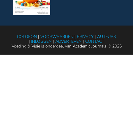
COLOFON
|
VOORWAARDEN
|
PRIVACY
|
AUTEURS
|
INLOGGEN
|
ADVERTEREN
|
CONTACT
Voeding & Visie is onderdeel van Academic Journals © 2026