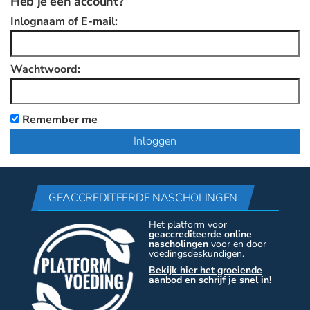
Heb je een account?
Inlognaam of E-mail:
Wachtwoord:
Remember me
GEACCREDITEERDE NASCHOLINGEN
Het platform voor
geaccrediteerde online
nascholingen
voor en door
voedingsdeskundigen.
Bekijk hier het groeiende
aanbod en schrijf je snel in!