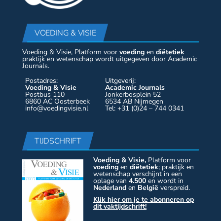
VOEDING & VISIE
Voeding & Visie, Platform voor
voeding
en
diëtetiek
praktijk en wetenschap wordt uitgegeven door Academic
Journals.
Postadres:
Uitgeverij:
Voeding & Visie
Academic Journals
Postbus 110
Jonkerbosplein 52
6860 AC Oosterbeek
6534 AB Nijmegen
info@voedingvisie.nl
Tel: +31 (0)24 – 744 0341
TIJDSCHRIFT
Voeding & Visie,
Platform voor
voeding
en
diëtetiek
; praktijk en
wetenschap verschijnt in een
oplage van
4.500
en wordt in
Nederland
en
België
verspreid.
Klik hier om je te abonneren op
dit vaktijdschrift!