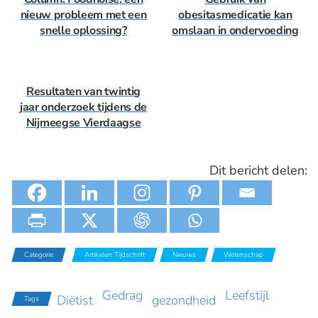
nieuw probleem met een
obesitasmedicatie kan
snelle oplossing?
omslaan in ondervoeding
Resultaten van twintig
jaar onderzoek tijdens de
Nijmeegse Vierdaagse
Dit bericht delen:
Categorie
Artikelen Tijdschrift
Nieuws
Wetenschap
Wetenschappelijke Artikelen
Gedrag
Leefstijl
Diëtist
gezondheid
Tags