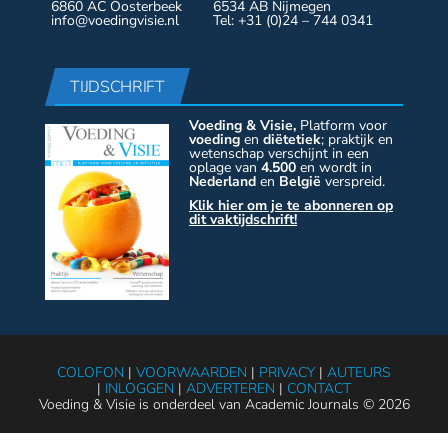
6860 AC Oosterbeek
6534 AB Nijmegen
info@voedingvisie.nl
Tel: +31 (0)24 – 744 0341
TIJDSCHRIFT
Voeding & Visie,
Platform voor
voeding
en
diëtetiek
; praktijk en
wetenschap verschijnt in een
oplage van
4.500
en wordt in
Nederland
en
België
verspreid.
Klik hier om je te abonneren op
dit vaktijdschrift!
COLOFON
|
VOORWAARDEN
|
PRIVACY
|
AUTEURS
|
INLOGGEN
|
ADVERTEREN
|
CONTACT
Voeding & Visie is onderdeel van Academic Journals © 2026