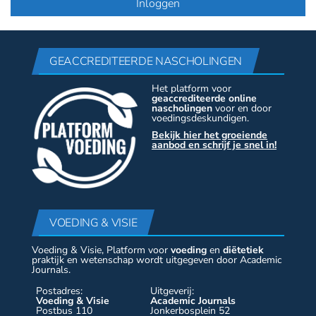
GEACCREDITEERDE NASCHOLINGEN
Het platform voor
geaccrediteerde online
nascholingen
voor en door
voedingsdeskundigen.
Bekijk hier het groeiende
aanbod en schrijf je snel in!
VOEDING & VISIE
Voeding & Visie, Platform voor
voeding
en
diëtetiek
praktijk en wetenschap wordt uitgegeven door Academic
Journals.
Postadres:
Uitgeverij:
Voeding & Visie
Academic Journals
Postbus 110
Jonkerbosplein 52