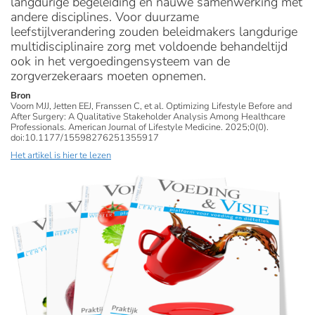
langdurige begeleiding en nauwe samenwerking met
andere disciplines. Voor duurzame
leefstijlverandering zouden beleidmakers langdurige
multidisciplinaire zorg met voldoende behandeltijd
ook in het vergoedingensysteem van de
zorgverzekeraars moeten opnemen.
Bron
Voorn MJJ, Jetten EEJ, Franssen C, et al. Optimizing Lifestyle Before and
After Surgery: A Qualitative Stakeholder Analysis Among Healthcare
Professionals. American Journal of Lifestyle Medicine. 2025;0(0).
doi:10.1177/15598276251355917
Het artikel is hier te lezen