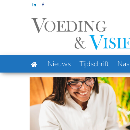
Ga
naar
de
inhoud
Column: Food
Nieuws
Tijdschrift
Nas