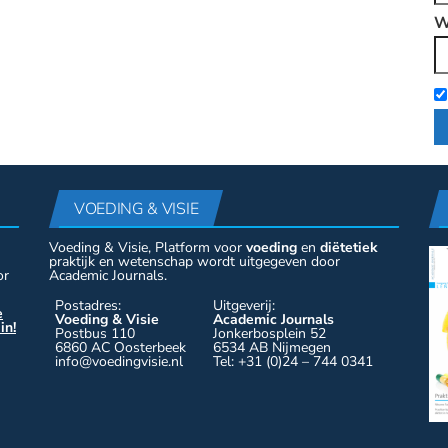
W
VOEDING & VISIE
Voeding & Visie, Platform voor
voeding
en
diëtetiek
praktijk en wetenschap wordt uitgegeven door
or
Academic Journals.
Postadres:
Uitgeverij:
e
Voeding & Visie
Academic Journals
in!
Postbus 110
Jonkerbosplein 52
6860 AC Oosterbeek
6534 AB Nijmegen
info@voedingvisie.nl
Tel: +31 (0)24 – 744 0341