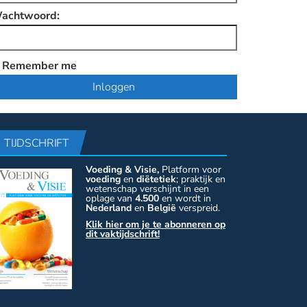
achtwoord:
Remember me
TIJDSCHRIFT
Voeding & Visie,
Platform voor
voeding
en
diëtetiek
; praktijk en
wetenschap verschijnt in een
oplage van
4.500
en wordt in
Nederland
en
België
verspreid.
Klik hier om je te abonneren op
dit vaktijdschrift!