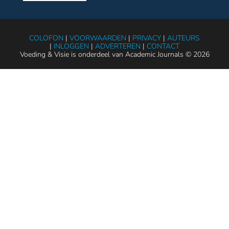
COLOFON
|
VOORWAARDEN
|
PRIVACY
|
AUTEURS
|
INLOGGEN
|
ADVERTEREN
|
CONTACT
Voeding & Visie is onderdeel van Academic Journals © 2026