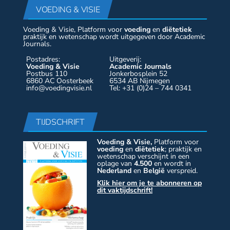
VOEDING & VISIE
Voeding & Visie, Platform voor
voeding
en
diëtetiek
praktijk en wetenschap wordt uitgegeven door Academic
Journals.
Postadres:
Uitgeverij:
Voeding & Visie
Academic Journals
Postbus 110
Jonkerbosplein 52
6860 AC Oosterbeek
6534 AB Nijmegen
info@voedingvisie.nl
Tel: +31 (0)24 – 744 0341
TIJDSCHRIFT
Voeding & Visie,
Platform voor
voeding
en
diëtetiek
; praktijk en
wetenschap verschijnt in een
oplage van
4.500
en wordt in
Nederland
en
België
verspreid.
Klik hier om je te abonneren op
dit vaktijdschrift!