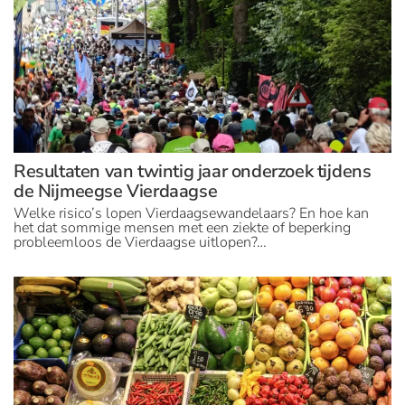
Resultaten van twintig jaar onderzoek tijdens
de Nijmeegse Vierdaagse
Welke risico’s lopen Vierdaagsewandelaars? En hoe kan
het dat sommige mensen met een ziekte of beperking
probleemloos de Vierdaagse uitlopen?…