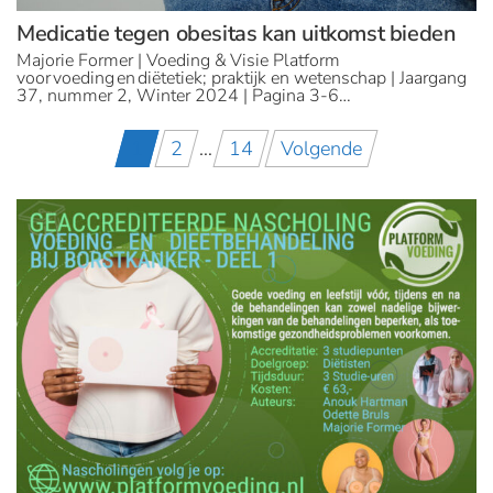
Medicatie tegen obesitas kan uitkomst bieden
Majorie Former | Voeding & Visie Platform
voor voeding en diëtetiek; praktijk en wetenschap | Jaargang
37, nummer 2, Winter 2024 | Pagina 3-6…
Berichten
1
2
…
14
Volgende
paginering