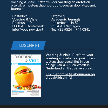
Voeding & Visie, Platform voor
voeding
en
diëtetiek
praktijk en wetenschap wordt uitgegeven door Academic
Journals.
Postadres:
Uitgeverij:
Voeding & Visie
Academic Journals
Postbus 110
Jonkerbosplein 52
6860 AC Oosterbeek
6534 AB Nijmegen
info@voedingvisie.nl
Tel: +31 (0)24 – 744 0341
TIJDSCHRIFT
Voeding & Visie,
Platform voor
voeding
en
diëtetiek
; praktijk en
wetenschap verschijnt in een
oplage van
4.500
en wordt in
Nederland
en
België
verspreid.
Klik hier om je te abonneren op
dit vaktijdschrift!