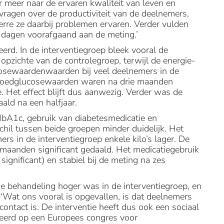
r meer naar de ervaren kwaliteit van leven en
 vragen over de productiviteit van de deelnemers,
erre ze daarbij problemen ervaren. Verder vulden
 dagen voorafgaand aan de meting.’
eerd. In de interventiegroep bleek vooral de
opzichte van de controlegroep, terwijl de energie-
osewaardenwaarden bij veel deelnemers in de
bloedglucosewaarden waren na drie maanden
. Het effect blijft dus aanwezig. Verder was de
ald na een halfjaar.
HbA1c, gebruik van diabetesmedicatie en
schil tussen beide groepen minder duidelijk. Het
s in de interventiegroep enkele kilo’s lager. De
maanden significant gedaald. Het medicatiegebruik
ignificant) en stabiel bij de meting na zes
de behandeling hoger was in de interventiegroep, en
‘Wat ons vooral is opgevallen, is dat deelnemers
contact is. De interventie heeft dus ook een sociaal
nteerd op een Europees congres voor