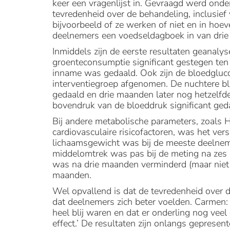
keer een vragenlijst in. Gevraagd werd onde
tevredenheid over de behandeling, inclusief
bijvoorbeeld of ze werken of niet en in hoev
deelnemers een voedseldagboek in van drie
Inmiddels zijn de eerste resultaten geanalys
groenteconsumptie significant gestegen ten 
inname was gedaald. Ook zijn de bloedgluc
interventiegroep afgenomen. De nuchtere 
gedaald en drie maanden later nog hetzelfde
bovendruk van de bloeddruk significant geda
Bij andere metabolische parameters, zoals 
cardiovasculaire risicofactoren, was het ver
lichaamsgewicht was bij de meeste deelnemer
middelomtrek was pas bij de meting na zes 
was na drie maanden verminderd (maar niet s
maanden.
Wel opvallend is dat de tevredenheid over 
dat deelnemers zich beter voelden. Carmen: 
heel blij waren en dat er onderling nog veel 
effect.’ De resultaten zijn onlangs geprese