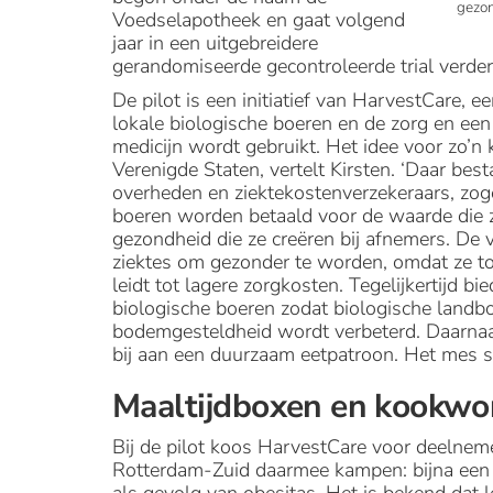
gezon
Voedselapotheek en gaat volgend
jaar in een uitgebreidere
gerandomiseerde gecontroleerde trial verde
De pilot is een initiatief van HarvestCare, 
lokale biologische boeren en de zorg en ee
medicijn wordt gebruikt. Het idee voor zo’n
Verenigde Staten, vertelt Kirsten. ‘Daar b
overheden en ziektekostenverzekeraars, zog
boeren worden betaald voor de waarde die
gezondheid die ze creëren bij afnemers. D
ziektes om gezonder te worden, omdat ze to
leidt tot lagere zorgkosten. Tegelijkertijd b
biologische boeren zodat biologische land
bodemgesteldheid wordt verbeterd. Daarnaas
bij aan een duurzaam eetpatroon. Het mes s
Maaltijdboxen en kookwo
Bij de pilot koos HarvestCare voor deelnem
Rotterdam-Zuid daarmee kampen: bijna een o