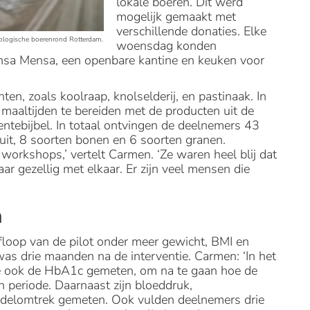
lokale boeren. Dit werd
mogelijk gemaakt met
verschillende donaties. Elke
biologische boerenrond Rotterdam.
woensdag konden
nsa Mensa, een openbare kantine en keuken voor
ten, zoals koolraap, knolselderij, en pastinaak. In
aaltijden te bereiden met de producten uit de
tebijbel. In totaal ontvingen de deelnemers 43
ruit, 8 soorten bonen en 6 soorten granen.
orkshops,’ vertelt Carmen. ‘Ze waren heel blij dat
r gezellig met elkaar. Er zijn veel mensen die
n
floop van de pilot onder meer gewicht, BMI en
s drie maanden na de interventie. Carmen: ‘In het
e ook de HbA1c gemeten, om na te gaan hoe de
periode. Daarnaast zijn bloeddruk,
ddelomtrek gemeten. Ook vulden deelnemers drie