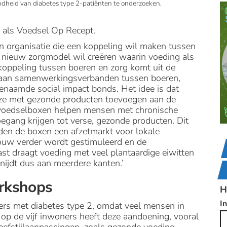
dheid van diabetes type 2-patiënten te onderzoeken.
r als Voedsel Op Recept.
een organisatie die een koppeling wil maken tussen
n nieuw zorgmodel wil creëren waarin voeding als
 koppeling tussen boeren en zorg komt uit de
estaan samenwerkingsverbanden tussen boeren,
enaamde social impact bonds. Het idee is dat
 ze met gezonde producten toevoegen aan de
e voedselboxen helpen mensen met chronische
egang krijgen tot verse, gezonde producten. Dit
ieden de boxen een afzetmarkt voor lokale
bouw verder wordt gestimuleerd en de
t draagt voeding met veel plantaardige eiwitten
nijdt dus aan meerdere kanten.’
rkshops
H
I
ers met diabetes type 2, omdat veel mensen in
p de vijf inwoners heeft deze aandoening, vooral