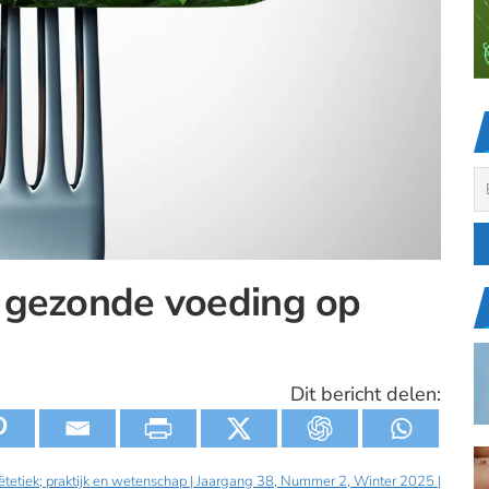
 gezonde voeding op
Dit bericht delen:
iëtetiek; praktijk en wetenschap | Jaargang 38, Nummer 2, Winter 2025 |