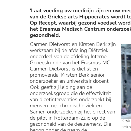
‘Laat voeding uw medicijn zijn en uw me
van de Griekse arts Hippocrates wordt let
Op Recept, waarbij gezond voedsel wordt
het Erasmus Medisch Centrum onderzoeke
gezondheid.
Carmen Dietvorst en Kirsten Berk zijn
werkzaam bij de afdeling Diëtetiek,
onderdeel van de afdeling Interne
Geneeskunde van het Erasmus MC.
Carmen Dietvorst is diëtist en
promovenda, Kirsten Berk senior
onderzoeker en universitair docent.
Ook geeft zij leiding aan de
onderzoeksgroep die de effectiviteit
van dieetinterventies onderzoekt bij
mensen met chronische ziekten.
Samen onderzoeken zij het effect van
de pilot in Rotterdam-Zuid op de
Kirst
gezondheid van de deelnemers. Die
betro
begon onder de naam de