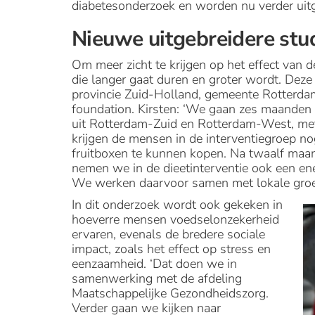
diabetesonderzoek en worden nu verder uit
Nieuwe uitgebreidere stu
Om meer zicht te krijgen op het effect van 
die langer gaat duren en groter wordt. Dez
provincie Zuid-Holland, gemeente Rotterd
foundation. Kirsten: ‘We gaan zes maanden
uit Rotterdam-Zuid en Rotterdam-West, met
krijgen de mensen in de interventiegroep n
fruitboxen te kunnen kopen. Na twaalf maa
nemen we in de dieetinterventie ook een e
We werken daarvoor samen met lokale groe
In dit onderzoek wordt ook gekeken in
hoeverre mensen voedselonzekerheid
ervaren, evenals de bredere sociale
impact, zoals het effect op stress en
eenzaamheid. ‘Dat doen we in
samenwerking met de afdeling
Maatschappelijke Gezondheidszorg.
Verder gaan we kijken naar