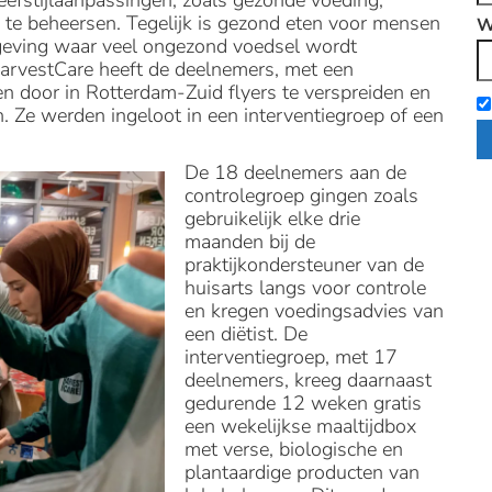
leefstijlaanpassingen, zoals gezonde voeding,
te beheersen. Tegelijk is gezond eten voor mensen
W
mgeving waar veel ongezond voedsel wordt
HarvestCare heeft de deelnemers, met een
 door in Rotterdam-Zuid flyers te verspreiden en
. Ze werden ingeloot in een interventiegroep of een
De 18 deelnemers aan de
controlegroep gingen zoals
gebruikelijk elke drie
maanden bij de
praktijkondersteuner van de
huisarts langs voor controle
en kregen voedingsadvies van
een diëtist. De
interventiegroep, met 17
deelnemers, kreeg daarnaast
gedurende 12 weken gratis
een wekelijkse maaltijdbox
met verse, biologische en
plantaardige producten van