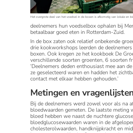
Het overgrote deel van het voedsel in de boxen is afkomstig van lokale en 
deelnemers hun voedselbox ophalen bij Me
betaalbaar goed eten in Rotterdam-Zuid.
In de box zaten ook relatief onbekende groen
drie kookworkshops leerden de deelnemers m
boxen. Ook kregen ze het kookboek De Groen
verschillende soorten groenten, 6 soorten f
‘Deelnemers deden enthousiast mee aan de w
ze geselecteerd waren en hadden het zichtbaa
contact met elkaar hebben gehouden.’
Metingen en vragenlijste
Bij de deelnemers werd zowel voor als na a
bloedwaarden gemeten. De laatste meting wa
bloed hebben we naast de nuchtere glucos
bloedglucosewaarden waren in de afgelopen 
cholesterolwaarden, handknijpkracht en mi