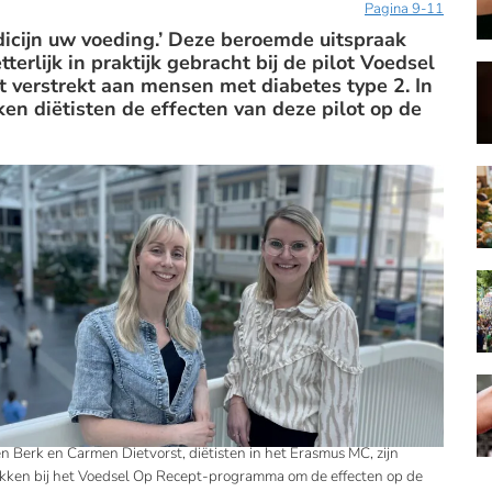
Pagina 9-11
dicijn uw voeding.’ Deze beroemde uitspraak
terlijk in praktijk gebracht bij de pilot Voedsel
 verstrekt aan mensen met diabetes type 2. In
n diëtisten de effecten van deze pilot op de
en Berk en Carmen Dietvorst, diëtisten in het Erasmus MC, zijn
kken bij het Voedsel Op Recept-programma om de effecten op de