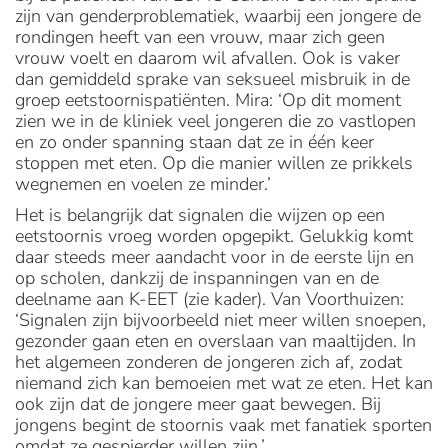
zijn van genderproblematiek, waarbij een jongere de
rondingen heeft van een vrouw, maar zich geen
vrouw voelt en daarom wil afvallen. Ook is vaker
dan gemiddeld sprake van seksueel misbruik in de
groep eetstoornispatiënten. Mira: ‘Op dit moment
zien we in de kliniek veel jongeren die zo vastlopen
en zo onder spanning staan dat ze in één keer
stoppen met eten. Op die manier willen ze prikkels
wegnemen en voelen ze minder.’
Het is belangrijk dat signalen die wijzen op een
eetstoornis vroeg worden opgepikt. Gelukkig komt
daar steeds meer aandacht voor in de eerste lijn en
op scholen, dankzij de inspanningen van en de
deelname aan K-EET (zie kader). Van Voorthuizen:
‘Signalen zijn bijvoorbeeld niet meer willen snoepen,
gezonder gaan eten en overslaan van maaltijden. In
het algemeen zonderen de jongeren zich af, zodat
niemand zich kan bemoeien met wat ze eten. Het kan
ook zijn dat de jongere meer gaat bewegen. Bij
jongens begint de stoornis vaak met fanatiek sporten
omdat ze gespierder willen zijn.’