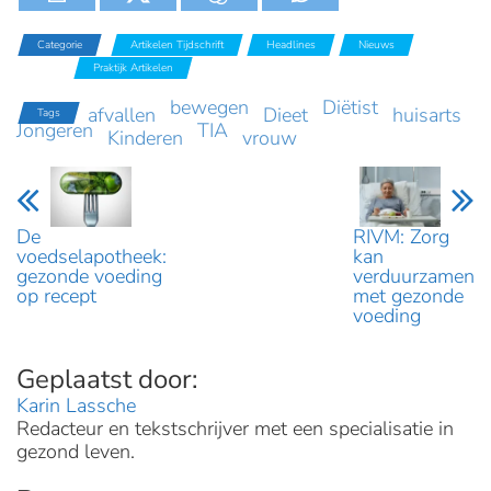
Categorie
Artikelen Tijdschrift
Headlines
Nieuws
Praktijk
Praktijk Artikelen
bewegen
Diëtist
afvallen
Dieet
huisarts
Tags
Jongeren
TIA
Kinderen
vrouw
De
RIVM: Zorg
voedselapotheek:
kan
gezonde voeding
verduurzamen
op recept
met gezonde
voeding
Karin Lassche
Redacteur en tekstschrijver met een specialisatie in
gezond leven.