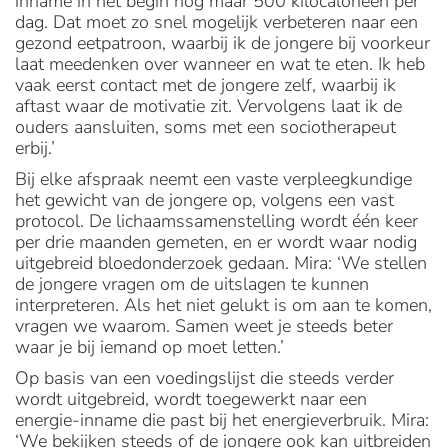
inname in het begin nog maar 500 kilocalorieën per
dag. Dat moet zo snel mogelijk verbeteren naar een
gezond eetpatroon, waarbij ik de jongere bij voorkeur
laat meedenken over wanneer en wat te eten. Ik heb
vaak eerst contact met de jongere zelf, waarbij ik
aftast waar de motivatie zit. Vervolgens laat ik de
ouders aansluiten, soms met een sociotherapeut
erbij.’
Bij elke afspraak neemt een vaste verpleegkundige
het gewicht van de jongere op, volgens een vast
protocol. De lichaamssamenstelling wordt één keer
per drie maanden gemeten, en er wordt waar nodig
uitgebreid bloedonderzoek gedaan. Mira: ‘We stellen
de jongere vragen om de uitslagen te kunnen
interpreteren. Als het niet gelukt is om aan te komen,
vragen we waarom. Samen weet je steeds beter
waar je bij iemand op moet letten.’
Op basis van een voedingslijst die steeds verder
wordt uitgebreid, wordt toegewerkt naar een
energie-inname die past bij het energieverbruik. Mira:
‘We bekijken steeds of de jongere ook kan uitbreiden