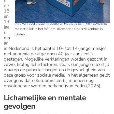
n
de
15
en
19
Mira van Voorthuizen (rechts) en Nathalie Schrijver-Levie met
jaa
mascotte Kik in het Willem-Alexander Kinderziekenhuis in
r,
Leiden
ma
ar
in Nederland is het aantal 10- tot 14-jarige meisjes
met anorexia de afgelopen 40 jaar aanzienlijk
gestegen. Mogelijke verklaringen worden gezocht in
zowel biologische factoren, zoals een jongere leeftijd
waarop de puberteit begint en de gevoeligheid van
deze groep voor sociale media. In het algemeen geldt
overigens dat eetstoornissen bij mannen nog
onvoldoende worden herkend (van Eeden,2025).
Lichamelijke en mentale
gevolgen