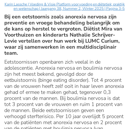
Karin Lassche | Voeding & Visie Platform voor voeding en diëtetiek; praktijk
en wetenschap | Jaargang 38, Nummer 2, Winter 2025 | Pagina 3-5
Bij een eetstoornis zoals anorexia nervosa zijn
preventie en vroege behandeling belangrijk om
de kans op herstel te vergroten. Diëtist Mira van
Voorthuizen en kinderarts Nathalie Schrijver-
Levie vertellen over hun werk bij LUMC Curium,
waar zij samenwerken in een multidisciplinair
team.
Eetstoornissen openbaren zich veelal in de
adolescentie. Anorexia nervosa en boulimia nervosa
zijn het meest bekend, gevolgd door de
eetbuistoornis (binge eating disorder). Tot 4 procent
van de vrouwen heeft zelf ooit in haar leven anorexia
gehad of ermee te maken gehad, tegenover 0,3
procent van de mannen. Bij boulimia nervosa is dat
tot 3 procent van de vrouwen en ruim 1 procent van
de mannen. Beide eetstoornissen geven een
verhoogd sterfterisico. Per 10 jaar overlijdt 5 procent
van de patiënten met anorexia nervosa en 2 procent
van de patiënten met boulimia nervosa (van