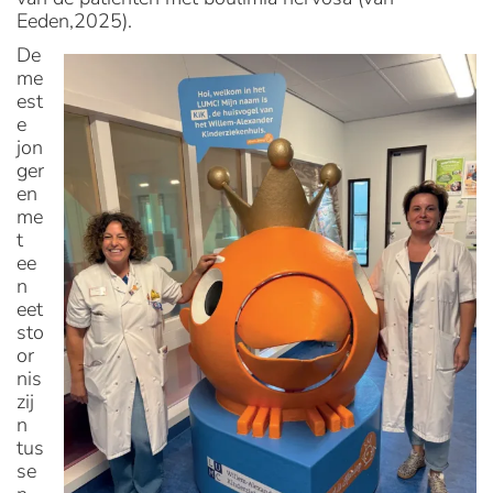
Eeden,2025).
De
me
est
e
jon
ger
en
me
t
ee
n
eet
sto
or
nis
zij
n
tus
se