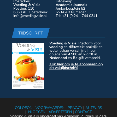
Postadres:
Uitgeverij:
Voeding & Visie
Academic Journals
Postbus 110
Jonkerbosplein 52
6860 AC Oosterbeek
6534 AB Nijmegen
info@voedingvisie.nl
Tel: +31 (0)24 – 744 0341
TIJDSCHRIFT
Voeding & Visie,
Platform voor
voeding
en
diëtetiek
; praktijk en
wetenschap verschijnt in een
oplage van
4.500
en wordt in
Nederland
en
België
verspreid.
Klik hier om je te abonneren op
dit vaktijdschrift!
COLOFON
|
VOORWAARDEN
|
PRIVACY
|
AUTEURS
|
INLOGGEN
|
ADVERTEREN
|
CONTACT
Voeding & Visie is onderdeel van Academic Journals © 2026