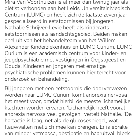
Mira Van Voorthuizen is al meer dan twintig jaar als
diëtist verbonden aan het Leids Universitair Medisch
Centrum (LUMC) en heeft zich de laatste zeven jaar
gespecialiseerd in eetstoornissen bij jongeren.
Nathalie Schrijver-Levie heeft als kinderarts
eetstoornissen als aandachtsgebied. Beiden maken
deel uit van het behandelteam van het Willem
Alexander Kinderziekenhuis en LUMC Curium. LUMC
Curium is een academisch centrum voor kinder- en
jeugdpsychiatrie met vestigingen in Oegstgeest en
Gouda. Kinderen en jongeren met ernstige
psychiatrische problemen kunnen hier terecht voor
onderzoek en behandeling.
Bij jongeren met een eetstoornis die doorverwezen
worden naar LUMC Curium komt anorexia nervosa
het meest voor, omdat hierbij de meeste lichamelijke
klachten worden ervaren. ‘Lichamelijk heeft vooral
anorexia nervosa veel gevolgen’, vertelt Nathalie. ‘De
hartactie is laag, net als de glucose­spiegel, wat
flauwvallen met zich mee kan brengen. Er is sprake
van minder vetmassa, obstipatie en haaruitval, bleek