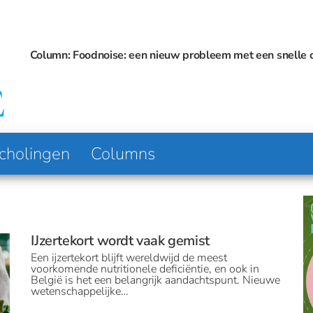
: een nieuw probleem met een snelle oplossing?
Gebruik van obesitasmedicatie kan omslaa
Platform
Voeding
voor
& Visie
Voeding
en
Diëtetiek
cholingen
Columns
IJzertekort wordt vaak gemist
Een ijzertekort blijft wereldwijd de meest
voorkomende nutritionele deficiëntie, en ook in
België is het een belangrijk aandachtspunt. Nieuwe
wetenschappelijke…