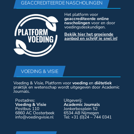
GEACCREDITEERDE NASCHOLINGEN
Het platform voor
geaccrediteerde online
nascholingen
voor en door
voedingsdeskundigen.
Bekijk hier het groeiende
aanbod en schrijf je snel in!
VOEDING & VISIE
Voeding & Visie, Platform voor
voeding
en
diëtetiek
praktijk en wetenschap wordt uitgegeven door Academic
Journals.
Postadres:
Uitgeverij:
Voeding & Visie
Academic Journals
Postbus 110
Jonkerbosplein 52
6860 AC Oosterbeek
6534 AB Nijmegen
info@voedingvisie.nl
Tel: +31 (0)24 – 744 0341