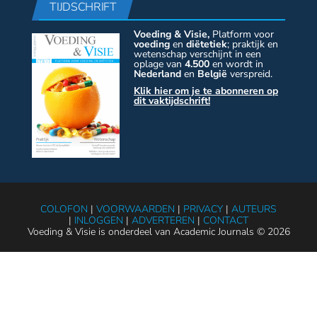
TIJDSCHRIFT
Voeding & Visie,
Platform voor
voeding
en
diëtetiek
; praktijk en
wetenschap verschijnt in een
oplage van
4.500
en wordt in
Nederland
en
België
verspreid.
Klik hier om je te abonneren op
dit vaktijdschrift!
COLOFON
|
VOORWAARDEN
|
PRIVACY
|
AUTEURS
|
INLOGGEN
|
ADVERTEREN
|
CONTACT
Voeding & Visie is onderdeel van Academic Journals © 2026