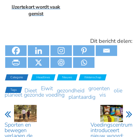
IJzertekort wordt vaak
gemist
Dit bericht delen:
Categorie
Headlines
Nieuws
Wetenschap
Eiwit
groenten
Dieet
gezondheid
olie
Tags
planeet gezonde voeding
vis
plantaardig
Sporten en
Voedingscentrum
bewegen
introduceert
verlagen de
nieuw woord: