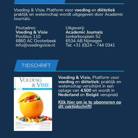
Voeding & Visie, Platform voor
voeding
en
diëtetiek
praktijk en wetenschap wordt uitgegeven door Academic
Journals.
Postadres:
Uitgeverij:
Voeding & Visie
Academic Journals
Postbus 110
Jonkerbosplein 52
6860 AC Oosterbeek
6534 AB Nijmegen
info@voedingvisie.nl
Tel: +31 (0)24 – 744 0341
TIJDSCHRIFT
Voeding & Visie,
Platform voor
voeding
en
diëtetiek
; praktijk en
wetenschap verschijnt in een
oplage van
4.500
en wordt in
Nederland
en
België
verspreid.
Klik hier om je te abonneren op
dit vaktijdschrift!