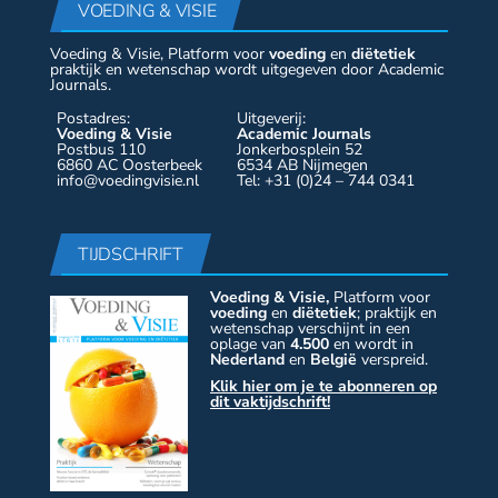
VOEDING & VISIE
Voeding & Visie, Platform voor
voeding
en
diëtetiek
praktijk en wetenschap wordt uitgegeven door Academic
Journals.
Postadres:
Uitgeverij:
Voeding & Visie
Academic Journals
Postbus 110
Jonkerbosplein 52
6860 AC Oosterbeek
6534 AB Nijmegen
info@voedingvisie.nl
Tel: +31 (0)24 – 744 0341
TIJDSCHRIFT
Voeding & Visie,
Platform voor
voeding
en
diëtetiek
; praktijk en
wetenschap verschijnt in een
oplage van
4.500
en wordt in
Nederland
en
België
verspreid.
Klik hier om je te abonneren op
dit vaktijdschrift!