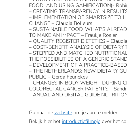
FOODLAND USING GAMIFICATION)- Robin
– CREATING TRANSPARENCY IN RESULTS
– IMPLEMENTATION OF SMARTSIZE TO 
CHANGE – Claudia Bolleurs
– SUSTAINABLE FOOD, WHAT'S ALREAD
TO MAKE AN IMPACT – Fraukje Rosier
– QUALITY REGISTER DIETETICS – Claudia
– COST-BENEFIT ANALYSIS OF DIETARY T
– STEPPED AND MATCHED NUTRITIONAL
THE POSSIBILITIES OF A GENERIC STAND
– DEVELOPMENT OF A PRACTICE-BASED 
– THE NETHERLANDS: NEW DIETARY GU
PUBLIC – Gerda Feunekes
– CHANGES IN BODY WEIGHT DURING 
COLORECTAL CANCER PATIENTS – Sandra 
– ANUAL AND DIGITAL GUIDE NUTRITION 
Ga naar de
website
om je aan te melden
Bekijk hier het
introductiefilmpje
over het c