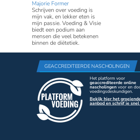
Majorie Former
Schrijven over voeding is
mijn vak, en lekker eten is
mijn passie. Voeding & Visie
biedt een podium aan
mensen die veel betekenen
binnen de diëtetiek.
GEACCREDITEERDE NASCHOLINGEN
Het platform voor
geaccrediteerde online
nascholingen
voor en do
voedingsdeskundigen.
Bekijk hier het groeiend
aanbod en schrijf je snel 