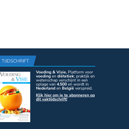
TIJDSCHRIFT
Voeding & Visie,
Platform voor
voeding
en
diëtetiek
; praktijk en
wetenschap verschijnt in een
oplage van
4.500
en wordt in
Nederland
en
België
verspreid.
Klik hier om je te abonneren op
dit vaktijdschrift!