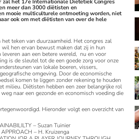
 zal het 17e Internationale Diëtetiek Congres
den meer dan 3000 diëtisten en
n mooie multiculturele ontmoeting worden, niet
aar ook om met diëtisten van over de hele
in het teken van duurzaamheid. Het congres zal
n wil hen ervan bewust maken dat zij in hun
 leveren aan een betere wereld, nu en voor
ng is de sleutel tot de een goede zorg voor onze
ondersteunen van lokale boeren, vissers,
 geografische omgeving. Door de economische
t voedsel komen te liggen zonder rekening te houden
milieu. Diëtisten hebben een zeer belangrijke rol
p weg naar een gezonde en economisch voeding die
ertegenwoordigd. Hieronder volgt een overzicht van
BILILTY – Suzan Tuinier
APPROACH – H. Kruizenga
ATION (OR A PLAYER JOURNEY THROUGH