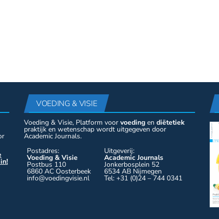
VOEDING & VISIE
Voeding & Visie, Platform voor
voeding
en
diëtetiek
praktijk en wetenschap wordt uitgegeven door
or
Academic Journals.
Postadres:
Uitgeverij:
e
Voeding & Visie
Academic Journals
in!
Postbus 110
Jonkerbosplein 52
6860 AC Oosterbeek
6534 AB Nijmegen
info@voedingvisie.nl
Tel: +31 (0)24 – 744 0341