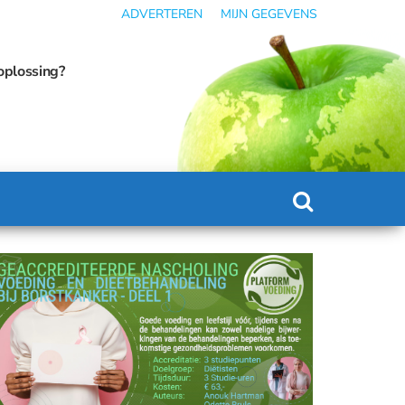
ADVERTEREN
MIJN GEGEVENS
obesitasmedicatie kan omslaan in ondervoeding