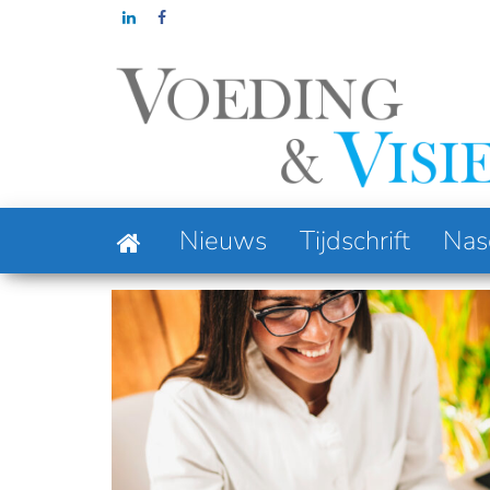
Ga
naar
de
inhoud
Column: F
Nieuws
Tijdschrift
Nas