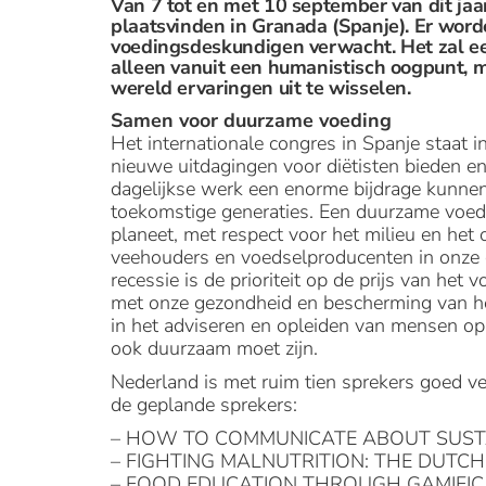
Van 7 tot en met 10 september van dit jaar
plaatsvinden in Granada (Spanje). Er wor
voedingsdeskundigen verwacht. Het zal ee
alleen vanuit een humanistisch oogpunt, m
wereld ervaringen uit te wisselen.
Samen voor duurzame voeding
Het internationale congres in Spanje staat 
nieuwe uitdagingen voor diëtisten bieden e
dagelijkse werk een enorme bijdrage kunnen
toekomstige generaties. Een duurzame voedi
planeet, met respect voor het milieu en het 
veehouders en voedselproducenten in onze
recessie is de prioriteit op de prijs van he
met onze gezondheid en bescherming van het 
in het adviseren en opleiden van mensen o
ook duurzaam moet zijn.
Nederland is met ruim tien sprekers goed v
de geplande sprekers:
– HOW TO COMMUNICATE ABOUT SUSTAINA
– FIGHTING MALNUTRITION: THE DUTCH 
– FOOD EDUCATION THROUGH GAMIFIC