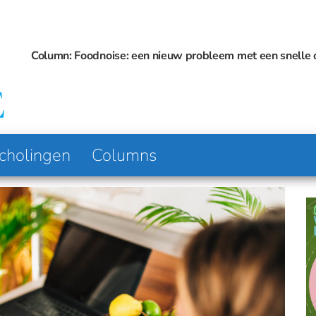
oodnoise: een nieuw probleem met een snelle oplossing?
Gebruik van 
Platform
Voeding
voor
& Visie
Voeding
en
Diëtetiek
cholingen
Columns