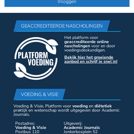
GEACCREDITEERDE NASCHOLINGEN
Het platform voor
geaccrediteerde online
nascholingen
voor en door
voedingsdeskundigen.
Bekijk hier het groeiende
aanbod en schrijf je snel in!
VOEDING & VISIE
Voeding & Visie, Platform voor
voeding
en
diëtetiek
praktijk en wetenschap wordt uitgegeven door Academic
Journals.
Postadres:
Uitgeverij:
Voeding & Visie
Academic Journals
Postbus 110
Jonkerbosplein 52