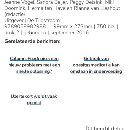
Jeanne Vogel, Sandra Beijer, Peggy Delsink, Niki
Doornink, Herma ten Have en Rianne van Lieshout
(redactie)
Uitgeverij De Tijdstroom
9789058982988 | 199mm x 273mm | 750 blz. |
druk 2 | gebonden | september 2016
Gerelateerde berichten:
Column: Foodnoise: een
Gebruik van
nieuw probleem met een
obesitasmedicatie kan
snelle oplossing?
omslaan in ondervoeding
IJzertekort wordt vaak
gemist
Dit bericht delen: