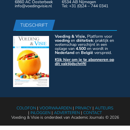
6860 AC Oosterbeek
6534 AB Nijmegen
info@voedingvisie.nl
Tel: +31 (0)24 – 744 0341
TIJDSCHRIFT
Voeding & Visie,
Platform voor
voeding
en
diëtetiek
; praktijk en
wetenschap verschijnt in een
oplage van
4.500
en wordt in
Nederland
en
België
verspreid.
Klik hier om je te abonneren op
dit vaktijdschrift!
COLOFON
|
VOORWAARDEN
|
PRIVACY
|
AUTEURS
|
INLOGGEN
|
ADVERTEREN
|
CONTACT
Voeding & Visie is onderdeel van Academic Journals © 2026