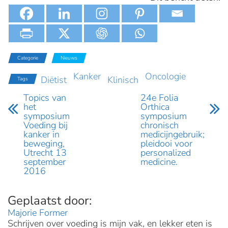
Categorie
Nieuws
Kanker
Oncologie
Diëtist
Klinisch
Tags
Topics van
24e Folia
het
Orthica
symposium
symposium
Voeding bij
chronisch
kanker in
medicijngebruik;
beweging,
pleidooi voor
Utrecht 13
personalized
september
medicine.
2016
Majorie Former
Schrijven over voeding is mijn vak, en lekker eten is