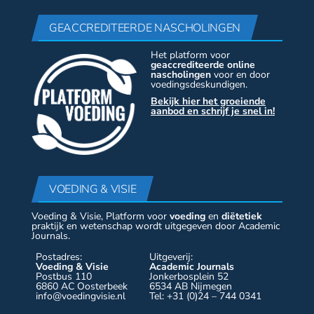
GEACCREDITEERDE NASCHOLINGEN
Het platform voor
geaccrediteerde online
nascholingen
voor en door
voedingsdeskundigen.
Bekijk hier het groeiende
aanbod en schrijf je snel in!
VOEDING & VISIE
Voeding & Visie, Platform voor
voeding
en
diëtetiek
praktijk en wetenschap wordt uitgegeven door Academic
Journals.
Postadres:
Uitgeverij:
Voeding & Visie
Academic Journals
Postbus 110
Jonkerbosplein 52
6860 AC Oosterbeek
6534 AB Nijmegen
info@voedingvisie.nl
Tel: +31 (0)24 – 744 0341