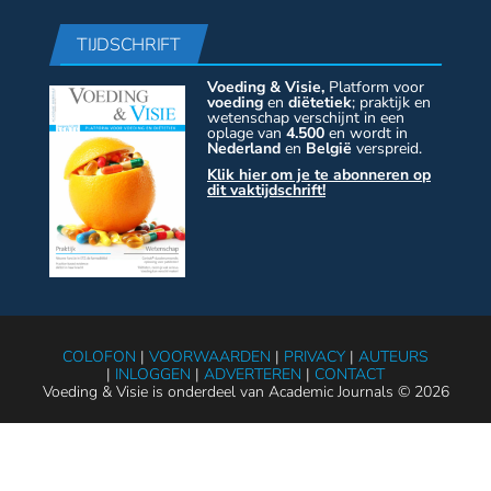
TIJDSCHRIFT
Voeding & Visie,
Platform voor
voeding
en
diëtetiek
; praktijk en
wetenschap verschijnt in een
oplage van
4.500
en wordt in
Nederland
en
België
verspreid.
Klik hier om je te abonneren op
dit vaktijdschrift!
COLOFON
|
VOORWAARDEN
|
PRIVACY
|
AUTEURS
|
INLOGGEN
|
ADVERTEREN
|
CONTACT
Voeding & Visie is onderdeel van Academic Journals © 2026