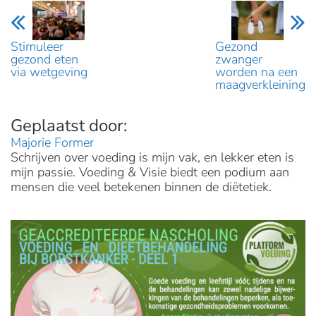
Stimuleer
Gezond
gezond eten
zwanger
via wetgeving
worden na een
maagverkleining
Majorie Former
Schrijven over voeding is mijn vak, en lekker eten is
mijn passie. Voeding & Visie biedt een podium aan
mensen die veel betekenen binnen de diëtetiek.