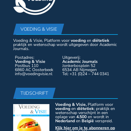
VOEDING & VISIE
Voeding & Visie, Platform voor
voeding
en
diëtetiek
praktijk en wetenschap wordt uitgegeven door Academic
Journals.
Postadres:
Uitgeverij:
Voeding & Visie
Academic Journals
Postbus 110
Jonkerbosplein 52
6860 AC Oosterbeek
6534 AB Nijmegen
info@voedingvisie.nl
Tel: +31 (0)24 – 744 0341
TIJDSCHRIFT
Voeding & Visie,
Platform voor
voeding
en
diëtetiek
; praktijk en
wetenschap verschijnt in een
oplage van
4.500
en wordt in
Nederland
en
België
verspreid.
Klik hier om je te abonneren op