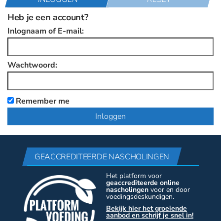
Heb je een account?
Inlognaam of E-mail:
Wachtwoord:
Remember me
GEACCREDITEERDE NASCHOLINGEN
Het platform voor
geaccrediteerde online
nascholingen
voor en door
voedingsdeskundigen.
Bekijk hier het groeiende
aanbod en schrijf je snel in!