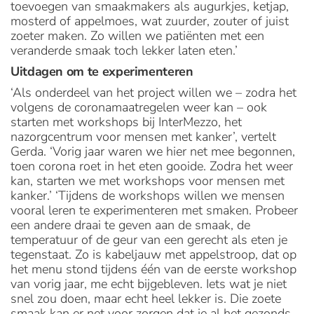
toevoegen van smaakmakers als augurkjes, ketjap,
mosterd of appelmoes, wat zuurder, zouter of juist
zoeter maken. Zo willen we patiënten met een
veranderde smaak toch lekker laten eten.’
Uitdagen om te experimenteren
‘Als onderdeel van het project willen we – zodra het
volgens de coronamaatregelen weer kan – ook
starten met workshops bij InterMezzo, het
nazorgcentrum voor mensen met kanker’, vertelt
Gerda. ‘Vorig jaar waren we hier net mee begonnen,
toen corona roet in het eten gooide. Zodra het weer
kan, starten we met workshops voor mensen met
kanker.’ ‘Tijdens de workshops willen we mensen
vooral leren te experimenteren met smaken. Probeer
een andere draai te geven aan de smaak, de
temperatuur of de geur van een gerecht als eten je
tegenstaat. Zo is kabeljauw met appelstroop, dat op
het menu stond tijdens één van de eerste workshop
van vorig jaar, me echt bijgebleven. Iets wat je niet
snel zou doen, maar echt heel lekker is. Die zoete
smaak kan er net voor zorgen dat je al het gezonds