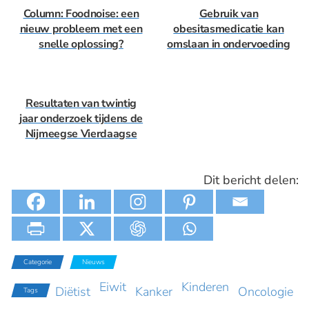
Column: Foodnoise: een
Gebruik van
nieuw probleem met een
obesitasmedicatie kan
snelle oplossing?
omslaan in ondervoeding
Resultaten van twintig
jaar onderzoek tijdens de
Nijmeegse Vierdaagse
Dit bericht delen:
Categorie
Nieuws
Eiwit
Kinderen
Diëtist
Kanker
Oncologie
Tags