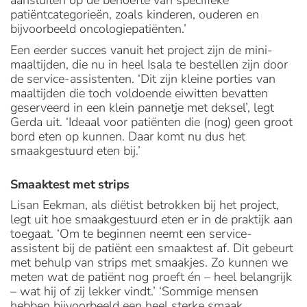
aansluiten op de behoefte van specifieke
patiëntcategorieën, zoals kinderen, ouderen en
bijvoorbeeld oncologiepatiënten.’
Een eerder succes vanuit het project zijn de mini-
maaltijden, die nu in heel Isala te bestellen zijn door
de service-assistenten. ‘Dit zijn kleine porties van
maaltijden die toch voldoende eiwitten bevatten
geserveerd in een klein pannetje met deksel’, legt
Gerda uit. ‘Ideaal voor patiënten die (nog) geen groot
bord eten op kunnen. Daar komt nu dus het
smaakgestuurd eten bij.’
Smaaktest met strips
Lisan Eekman, als diëtist betrokken bij het project,
legt uit hoe smaakgestuurd eten er in de praktijk aan
toegaat. ‘Om te beginnen neemt een service-
assistent bij de patiënt een smaaktest af. Dit gebeurt
met behulp van strips met smaakjes. Zo kunnen we
meten wat de patiënt nog proeft én – heel belangrijk
– wat hij of zij lekker vindt.’ ‘Sommige mensen
hebben bijvoorbeeld een heel sterke smaak,