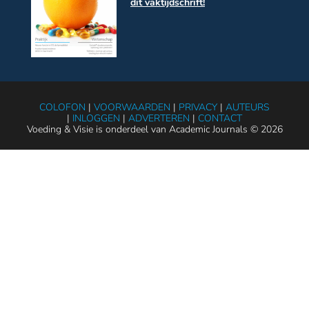
dit vaktijdschrift!
COLOFON
|
VOORWAARDEN
|
PRIVACY
|
AUTEURS
|
INLOGGEN
|
ADVERTEREN
|
CONTACT
Voeding & Visie is onderdeel van Academic Journals © 2026