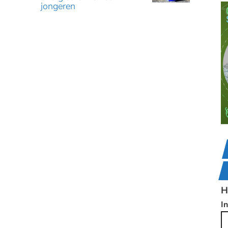
jongeren
H
I