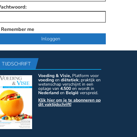
achtwoord:
Remember me
TIJDSCHRIFT
Voeding & Visie,
Platform voor
voeding
en
diëtetiek
; praktijk en
wetenschap verschijnt in een
oplage van
4.500
en wordt in
Nederland
en
België
verspreid.
Klik hier om je te abonneren op
dit vaktijdschrift!