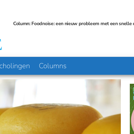
lumn: Foodnoise: een nieuw probleem met een snelle oplossing
Platform
Voeding
voor
& Visie
Voeding
en
Diëtetiek
cholingen
Columns