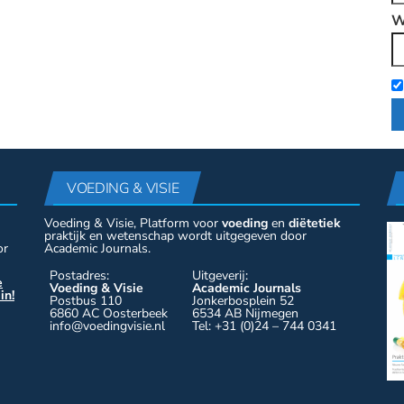
W
VOEDING & VISIE
Voeding & Visie, Platform voor
voeding
en
diëtetiek
praktijk en wetenschap wordt uitgegeven door
or
Academic Journals.
Postadres:
Uitgeverij:
e
Voeding & Visie
Academic Journals
in!
Postbus 110
Jonkerbosplein 52
6860 AC Oosterbeek
6534 AB Nijmegen
info@voedingvisie.nl
Tel: +31 (0)24 – 744 0341