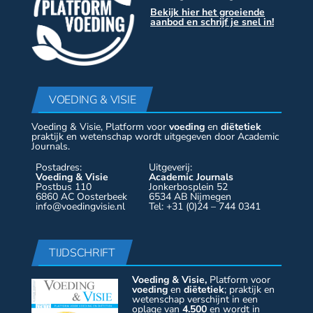
Bekijk hier het groeiende
aanbod en schrijf je snel in!
VOEDING & VISIE
Voeding & Visie, Platform voor
voeding
en
diëtetiek
praktijk en wetenschap wordt uitgegeven door Academic
Journals.
Postadres:
Uitgeverij:
Voeding & Visie
Academic Journals
Postbus 110
Jonkerbosplein 52
6860 AC Oosterbeek
6534 AB Nijmegen
info@voedingvisie.nl
Tel: +31 (0)24 – 744 0341
TIJDSCHRIFT
Voeding & Visie,
Platform voor
voeding
en
diëtetiek
; praktijk en
wetenschap verschijnt in een
oplage van
4.500
en wordt in