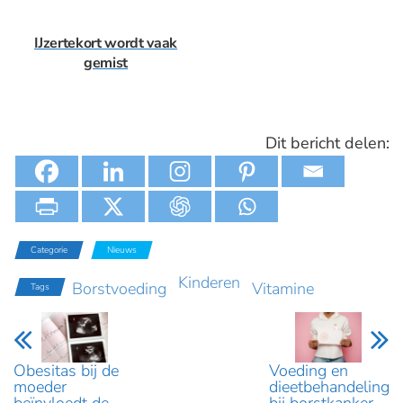
IJzertekort wordt vaak
gemist
Dit bericht delen:
Categorie
Nieuws
Kinderen
Borstvoeding
Vitamine
Tags
Obesitas bij de
Voeding en
moeder
dieetbehandeling
beïnvloedt de
bij borstkanker –