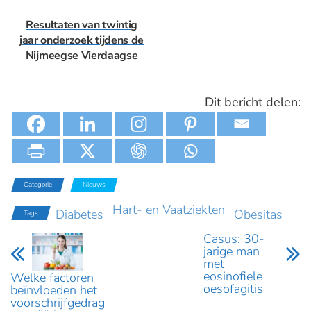
Resultaten van twintig
jaar onderzoek tijdens de
Nijmeegse Vierdaagse
Dit bericht delen:
Categorie
Nieuws
Hart- en Vaatziekten
Diabetes
Obesitas
Tags
Casus: 30-
jarige man
met
eosinofiele
Welke factoren
oesofagitis
beïnvloeden het
voorschrijfgedrag