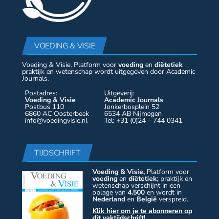
VOEDING & VISIE
Voeding & Visie, Platform voor
voeding
en
diëtetiek
praktijk en wetenschap wordt uitgegeven door Academic
Journals.
Postadres:
Uitgeverij:
Voeding & Visie
Academic Journals
Postbus 110
Jonkerbosplein 52
6860 AC Oosterbeek
6534 AB Nijmegen
info@voedingvisie.nl
Tel: +31 (0)24 – 744 0341
TIJDSCHRIFT
Voeding & Visie,
Platform voor
voeding
en
diëtetiek
; praktijk en
wetenschap verschijnt in een
oplage van
4.500
en wordt in
Nederland
en
België
verspreid.
Klik hier om je te abonneren op
dit vaktijdschrift!