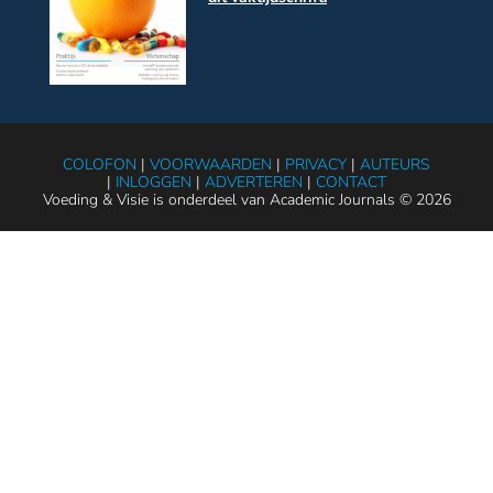
COLOFON
|
VOORWAARDEN
|
PRIVACY
|
AUTEURS
|
INLOGGEN
|
ADVERTEREN
|
CONTACT
Voeding & Visie is onderdeel van Academic Journals © 2026