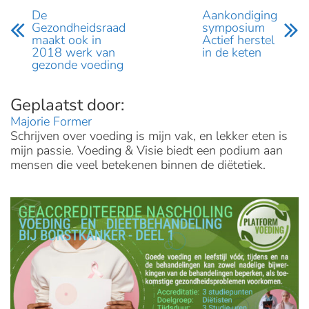
De
Aankondiging
Gezondheidsraad
symposium
maakt ook in
Actief herstel
2018 werk van
in de keten
gezonde voeding
Majorie Former
Schrijven over voeding is mijn vak, en lekker eten is
mijn passie. Voeding & Visie biedt een podium aan
mensen die veel betekenen binnen de diëtetiek.