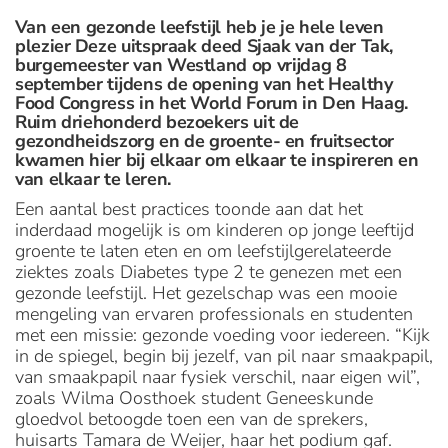
Van een gezonde leefstijl heb je je hele leven
plezier Deze uitspraak deed Sjaak van der Tak,
burgemeester van Westland op vrijdag 8
september tijdens de opening van het Healthy
Food Congress in het World Forum in Den Haag.
Ruim driehonderd bezoekers uit de
gezondheidszorg en de groente- en fruitsector
kwamen hier bij elkaar om elkaar te inspireren en
van elkaar te leren.
Een aantal best practices toonde aan dat het
inderdaad mogelijk is om kinderen op jonge leeftijd
groente te laten eten en om leefstijlgerelateerde
ziektes zoals Diabetes type 2 te genezen met een
gezonde leefstijl. Het gezelschap was een mooie
mengeling van ervaren professionals en studenten
met een missie: gezonde voeding voor iedereen. “Kijk
in de spiegel, begin bij jezelf, van pil naar smaakpapil,
van smaakpapil naar fysiek verschil, naar eigen wil”,
zoals Wilma Oosthoek student Geneeskunde
gloedvol betoogde toen een van de sprekers,
huisarts Tamara de Weijer, haar het podium gaf.