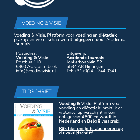
VOEDING & VISIE
Voeding & Visie, Platform voor
voeding
en
diëtetiek
praktijk en wetenschap wordt uitgegeven door Academic
Journals.
Postadres:
Uitgeverij:
Voeding & Visie
Academic Journals
Postbus 110
Jonkerbosplein 52
6860 AC Oosterbeek
6534 AB Nijmegen
info@voedingvisie.nl
Tel: +31 (0)24 – 744 0341
TIJDSCHRIFT
Voeding & Visie,
Platform voor
voeding
en
diëtetiek
; praktijk en
wetenschap verschijnt in een
oplage van
4.500
en wordt in
Nederland
en
België
verspreid.
Klik hier om je te abonneren op
dit vaktijdschrift!