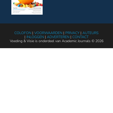
COLOFON
|
VOORWAARDEN
|
PRIVACY
|
AUTEURS
|
INLOGGEN
|
ADVERTEREN
|
CONTACT
Voeding & Visie is onderdeel van Academic Journals © 2026