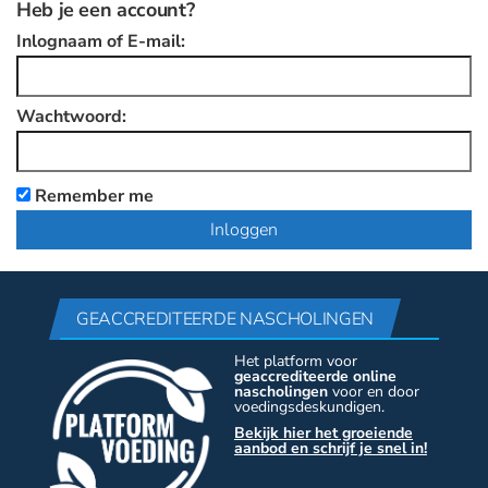
Heb je een account?
Inlognaam of E-mail:
Wachtwoord:
Remember me
GEACCREDITEERDE NASCHOLINGEN
Het platform voor
geaccrediteerde online
nascholingen
voor en door
voedingsdeskundigen.
Bekijk hier het groeiende
aanbod en schrijf je snel in!