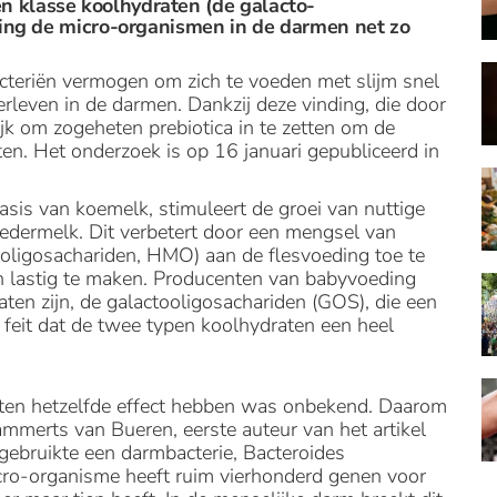
 klasse koolhydraten (de galacto-
ding de micro-organismen in de darmen net zo
acteriën vermogen om zich te voeden met slijm snel
erleven in de darmen. Dankzij deze vinding, die door
lijk om zogeheten prebiotica in te zetten om de
n. Het onderzoek is op 16 januari gepubliceerd in
sis van koemelk, stimuleert de groei van nuttige
edermelk. Dit verbetert door een mengsel van
ligosachariden, HMO) aan de flesvoeding toe te
n lastig te maken. Producenten van babyvoeding
en zijn, de galactooligosachariden (GOS), die een
t feit dat de twee typen koolhydraten een heel
ten hetzelfde effect hebben was onbekend. Daarom
Lammerts van Bueren, eerste auteur van het artikel
ebruikte een darmbacterie, Bacteroides
cro-organisme heeft ruim vierhonderd genen voor