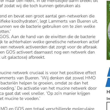
r maar tien heeft. In de menselijke darm breekt dit
af zodat wij die toch kunnen gebruiken als
end en bevat een groot aantal gen-netwerken die
cifieke koolhydraten’, legt Lammerts van Bueren uit.
 kunnen we de bacterie gebruiken om te zien welke
tten.’
GOS. Aan de hand van de eiwitten die de bacterie
k te achterhalen welke genetische netwerken actief
 een netwerk activeerden dat zorgt voor de afbraak
leen GOS activeert daarnaast nog een netwerk dan
uit galactose) afbreekt.
mucine netwerk cruciaal is voor het positieve effect
 Lammerts van Bueren. ‘Wij denken dat zowel HMO
bacteriën helpen te groeien, omdat ze dan het
oeding.’ De activatie van het mucine netwerk door
H
ca gaat dat veel sneller. ‘Op zo’n manier krijgen
et mucine te voeden.’
I
HMO en GOS een totaal verschillende moleculaire