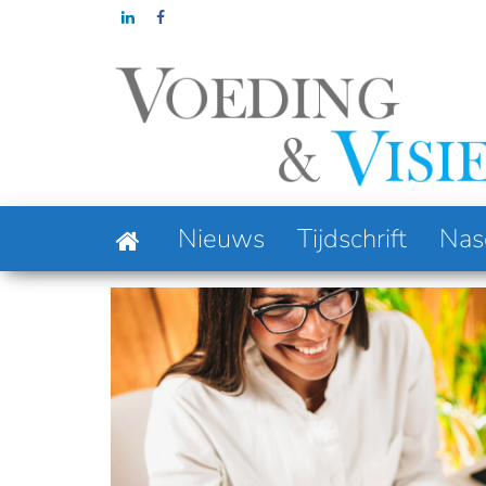
Ga
naar
de
inhoud
Column: Foodn
Nieuws
Tijdschrift
Nas