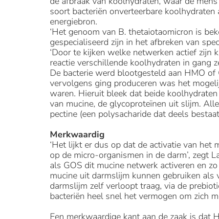
de afbraak van koolhydraten, waar de mens e
soort bacteriën onverteerbare koolhydraten 
energiebron.
‘Het genoom van B. thetaiotaomicron is bek
gespecialiseerd zijn in het afbreken van spe
‘Door te kijken welke netwerken actief zijn
reactie verschillende koolhydraten in gang ze
De bacterie werd blootgesteld aan HMO of 
vervolgens ging produceren was het mogelij
waren. Hieruit bleek dat beide koolhydraten
van mucine, de glycoproteïnen uit slijm. Al
pectine (een polysacharide dat deels bestaat 
Merkwaardig
‘Het lijkt er dus op dat de activatie van het 
op de micro-organismen in de darm’, zegt
als GOS dit mucine netwerk activeren en zo 
mucine uit darmslijm kunnen gebruiken als v
darmslijm zelf verloopt traag, via de prebioti
bacteriën heel snel het vermogen om zich m
Een merkwaardige kant aan de zaak is dat 