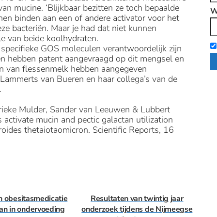
van mucine. ‘Blijkbaar bezitten ze toch bepaalde
W
en binden aan een of andere activator voor het
e bacteriën. Maar je had dat niet kunnen
le van beide koolhydraten.
specifieke GOS moleculen verantwoordelijk zijn
 en hebben patent aangevraagd op dit mengsel en
ten van flessenmelk hebben aangegeven
 Lammerts van Bueren en haar collega’s van de
.
arieke Mulder, Sander van Leeuwen & Lubbert
 activate mucin and pectic galactan utilization
ides thetaiotaomicron. Scientific Reports, 16
n obesitasmedicatie
Resultaten van twintig jaar
an in ondervoeding
onderzoek tijdens de Nijmeegse