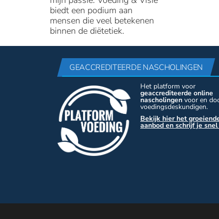
mijn passie. Voeding & Visie
biedt een podium aan
mensen die veel betekenen
binnen de diëtetiek.
GEACCREDITEERDE NASCHOLINGEN
Het platform voor
geaccrediteerde online
nascholingen
voor en do
voedingsdeskundigen.
Bekijk hier het groeiend
aanbod en schrijf je snel 