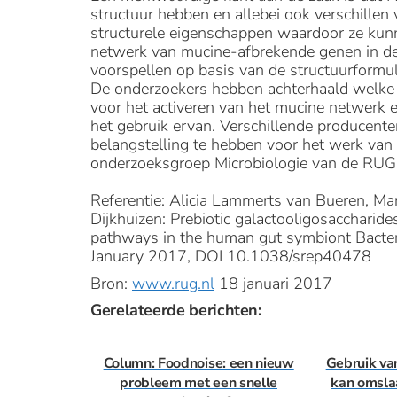
structuur hebben en allebei ook verschillen 
structurele eigenschappen waardoor ze kunn
netwerk van mucine-afbrekende genen in dez
voorspellen op basis van de structuurformu
De onderzoekers hebben achterhaald welke 
voor het activeren van het mucine netwerk
het gebruik ervan. Verschillende producen
belangstelling te hebben voor het werk van
onderzoeksgroep Microbiologie van de RUG
Referentie: Alicia Lammerts van Bueren, M
Dijkhuizen: Prebiotic galactooligosaccharides
pathways in the human gut symbiont Bactero
January 2017, DOI 10.1038/srep40478
Bron:
www.rug.nl
18 januari 2017
Gerelateerde berichten:
Column: Foodnoise: een nieuw
Gebruik va
probleem met een snelle
kan omsla