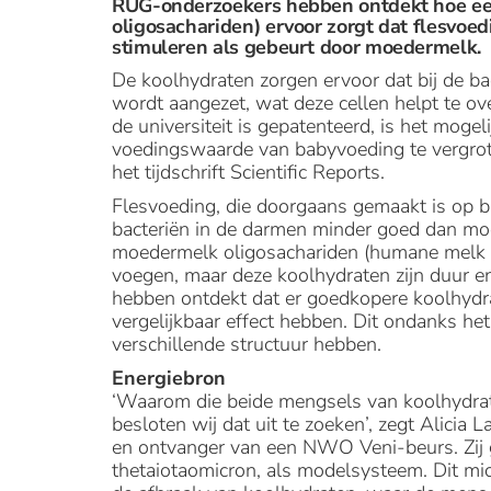
RUG-onderzoekers hebben ontdekt hoe een
oligosachariden) ervoor zorgt dat flesvoe
stimuleren als gebeurt door moedermelk.
De koolhydraten zorgen ervoor dat bij de b
wordt aangezet, wat deze cellen helpt te ov
de universiteit is gepatenteerd, is het moge
voedingswaarde van babyvoeding te vergrote
het tijdschrift Scientific Reports.
Flesvoeding, die doorgaans gemaakt is op ba
bacteriën in de darmen minder goed dan mo
moedermelk oligosachariden (humane melk o
voegen, maar deze koolhydraten zijn duur e
hebben ontdekt dat er goedkopere koolhydrat
vergelijkbaar effect hebben. Dit ondanks he
verschillende structuur hebben.
Energiebron
‘Waarom die beide mengsels van koolhydra
besloten wij dat uit te zoeken’, zegt Alicia 
en ontvanger van een NWO Veni-beurs. Zij g
thetaiotaomicron, als modelsysteem. Dit mi