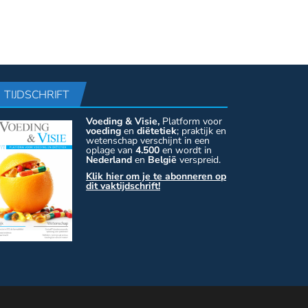
TIJDSCHRIFT
Voeding & Visie,
Platform voor
voeding
en
diëtetiek
; praktijk en
wetenschap verschijnt in een
oplage van
4.500
en wordt in
Nederland
en
België
verspreid.
Klik hier om je te abonneren op
dit vaktijdschrift!