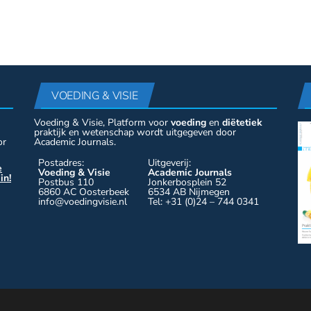
VOEDING & VISIE
Voeding & Visie, Platform voor
voeding
en
diëtetiek
praktijk en wetenschap wordt uitgegeven door
or
Academic Journals.
Postadres:
Uitgeverij:
e
Voeding & Visie
Academic Journals
in!
Postbus 110
Jonkerbosplein 52
6860 AC Oosterbeek
6534 AB Nijmegen
info@voedingvisie.nl
Tel: +31 (0)24 – 744 0341