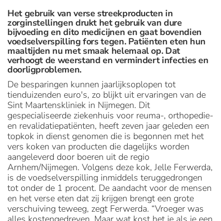
Het gebruik van verse streekproducten in
zorginstellingen drukt het gebruik van dure
bijvoeding en dito medicijnen en gaat bovendien
voedselverspilling fors tegen. Patiënten eten hun
maaltijden nu met smaak helemaal op. Dat
verhoogt de weerstand en vermindert infecties en
doorligproblemen.
De besparingen kunnen jaarlijksoplopen tot
tienduizenden euro's, zo blijkt uit ervaringen van de
Sint Maartenskliniek in Nijmegen. Dit
gespecialiseerde ziekenhuis voor reuma-, orthopedie-
en revalidatiepatiënten, heeft zeven jaar geleden een
topkok in dienst genomen die is begonnen met het
vers koken van producten die dagelijks worden
aangeleverd door boeren uit de regio
Arnhem/Nijmegen. Volgens deze kok, Jelle Ferwerda,
is de voedselverspilling inmiddels teruggedrongen
tot onder de 1 procent. De aandacht voor de mensen
en het verse eten dat zij krijgen brengt een grote
verschuiving teweeg, zegt Ferwerda. “Vroeger was
alles kostengedreven. Maar wat kost het je als je een