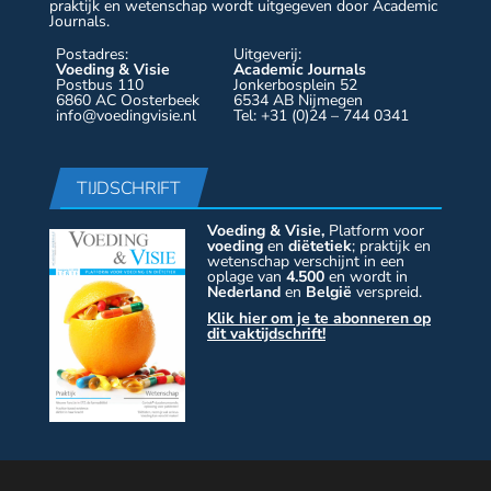
praktijk en wetenschap wordt uitgegeven door Academic
Journals.
Postadres:
Uitgeverij:
Voeding & Visie
Academic Journals
Postbus 110
Jonkerbosplein 52
6860 AC Oosterbeek
6534 AB Nijmegen
info@voedingvisie.nl
Tel: +31 (0)24 – 744 0341
TIJDSCHRIFT
Voeding & Visie,
Platform voor
voeding
en
diëtetiek
; praktijk en
wetenschap verschijnt in een
oplage van
4.500
en wordt in
Nederland
en
België
verspreid.
Klik hier om je te abonneren op
dit vaktijdschrift!