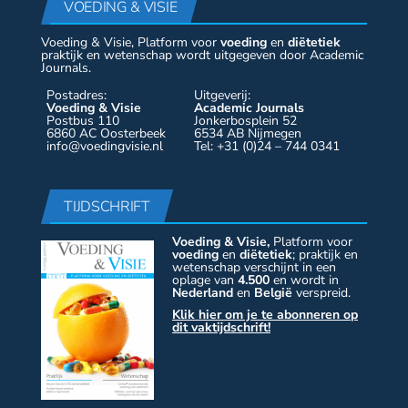
VOEDING & VISIE
Voeding & Visie, Platform voor
voeding
en
diëtetiek
praktijk en wetenschap wordt uitgegeven door Academic
Journals.
Postadres:
Uitgeverij:
Voeding & Visie
Academic Journals
Postbus 110
Jonkerbosplein 52
6860 AC Oosterbeek
6534 AB Nijmegen
info@voedingvisie.nl
Tel: +31 (0)24 – 744 0341
TIJDSCHRIFT
Voeding & Visie,
Platform voor
voeding
en
diëtetiek
; praktijk en
wetenschap verschijnt in een
oplage van
4.500
en wordt in
Nederland
en
België
verspreid.
Klik hier om je te abonneren op
dit vaktijdschrift!