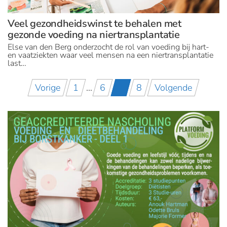
Veel gezondheidswinst te behalen met
gezonde voeding na niertransplantatie
Else van den Berg onderzocht de rol van voeding bij hart-
en vaatziekten waar veel mensen na een niertransplantatie
last…
Berichten
Vorige
1
…
6
7
8
Volgende
paginering